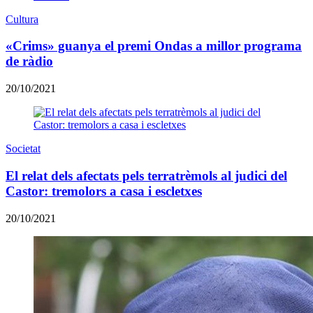
Cultura
«Crims» guanya el premi Ondas a millor programa
de ràdio
20/10/2021
Societat
El relat dels afectats pels terratrèmols al judici del
Castor: tremolors a casa i escletxes
20/10/2021