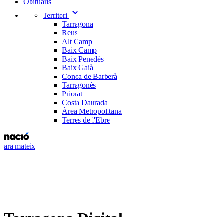
Obituaris
expand_more
Territori
Tarragona
Reus
Alt Camp
Baix Camp
Baix Penedès
Baix Gaià
Conca de Barberà
Tarragonès
Priorat
Costa Daurada
Àrea Metropolitana
Terres de l'Ebre
ara mateix