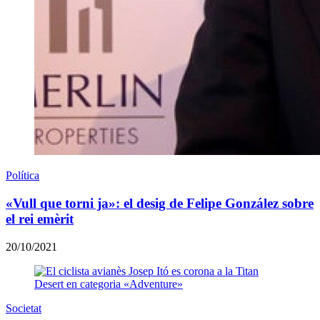
Política
«Vull que torni ja»: el desig de Felipe González sobre
el rei emèrit
20/10/2021
Societat