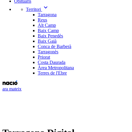
Obituaris
expand_more
Territori
Tarragona
Reus
Alt Camp
Baix Camp
Baix Penedès
Baix Gaià
Conca de Barberà
Tarragonès
Priorat
Costa Daurada
Àrea Metropolitana
Terres de l'Ebre
ara mateix