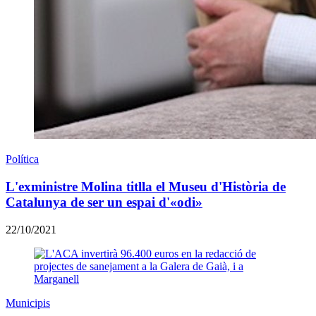
Política
L'exministre Molina titlla el Museu d'Història de
Catalunya de ser un espai d'«odi»
22/10/2021
Municipis