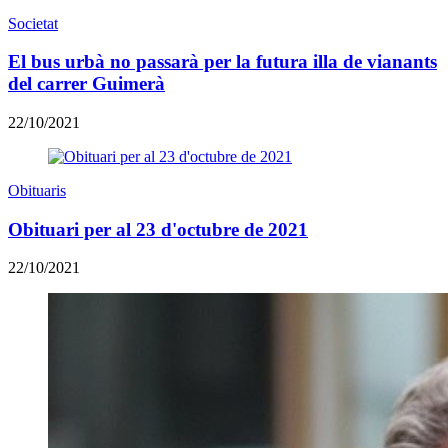
Societat
El bus urbà no passarà per la futura illa de vianants
del carrer Guimerà
22/10/2021
Obituaris
Obituari per al 23 d'octubre de 2021
22/10/2021