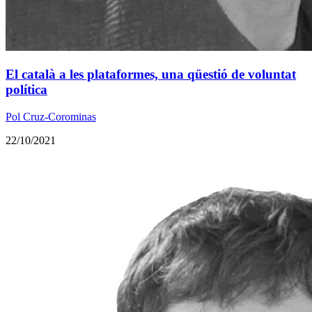
El català a les plataformes, una qüestió de voluntat
política
Pol Cruz-Corominas
22/10/2021