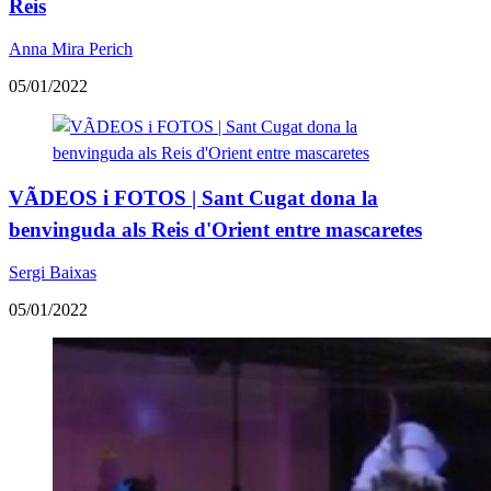
Reis
Anna Mira Perich
05/01/2022
VÃDEOS i FOTOS | Sant Cugat dona la
benvinguda als Reis d'Orient entre mascaretes
Sergi Baixas
05/01/2022