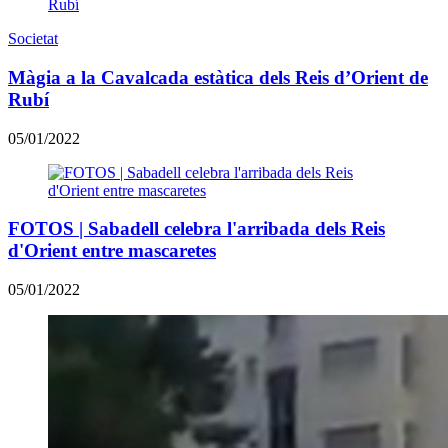
Societat
​Màgia a la Cavalcada estàtica dels Reis d’Orient de
Rubí
05/01/2022
FOTOS | Sabadell celebra l'arribada dels Reis
d'Orient entre mascaretes
05/01/2022