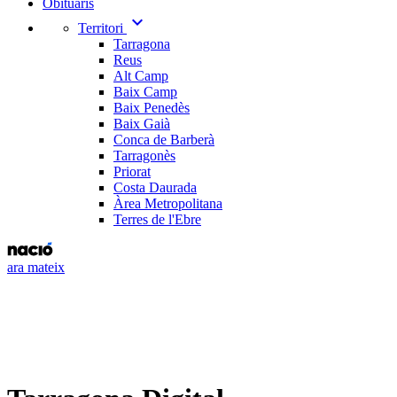
Obituaris
expand_more
Territori
Tarragona
Reus
Alt Camp
Baix Camp
Baix Penedès
Baix Gaià
Conca de Barberà
Tarragonès
Priorat
Costa Daurada
Àrea Metropolitana
Terres de l'Ebre
ara mateix