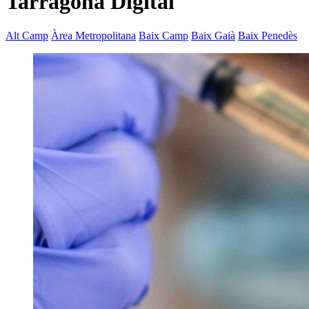
Tarragona Digital
Alt Camp
Àrea Metropolitana
Baix Camp
Baix Gaià
Baix Penedès