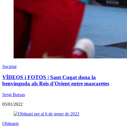
Societat
VÍDEOS i FOTOS | Sant Cugat dona la
benvinguda als Reis d'Orient entre mascaretes
Sergi Baixas
05/01/2022
Obituaris