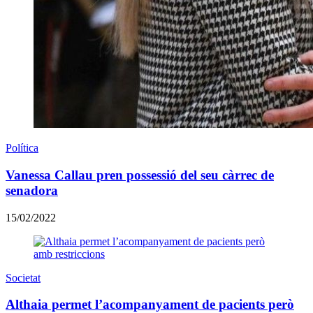
Política
Vanessa Callau pren possessió del seu càrrec de
senadora
15/02/2022
Societat
Althaia permet l’acompanyament de pacients però