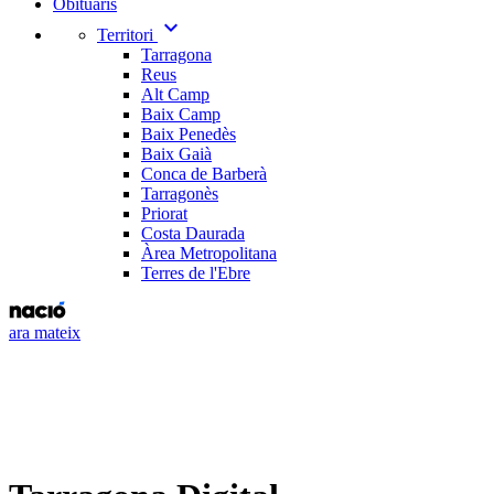
Obituaris
expand_more
Territori
Tarragona
Reus
Alt Camp
Baix Camp
Baix Penedès
Baix Gaià
Conca de Barberà
Tarragonès
Priorat
Costa Daurada
Àrea Metropolitana
Terres de l'Ebre
ara mateix