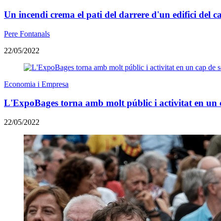
Un incendi crema el pati del darrere d'un edifici del
Pere Fontanals
22/05/2022
Economia i Empresa
L'ExpoBages torna amb molt públic i activitat en un 
22/05/2022