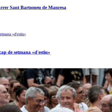
 carrer Sant Bartomeu de Manresa
cap de setmana «d'estiu»