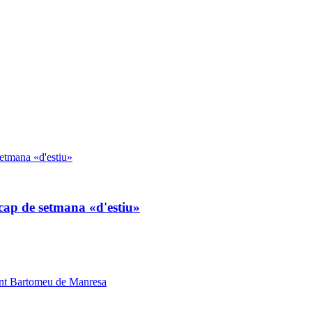
cap de setmana «d'estiu»