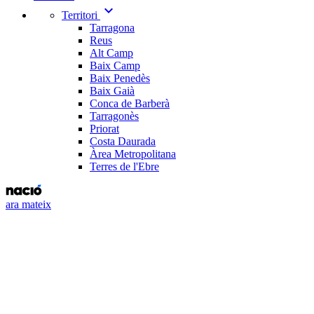
expand_more
Territori
Tarragona
Reus
Alt Camp
Baix Camp
Baix Penedès
Baix Gaià
Conca de Barberà
Tarragonès
Priorat
Costa Daurada
Àrea Metropolitana
Terres de l'Ebre
ara mateix