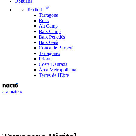
Obituaris
expand_more
Territori
Tarragona
Reus
Alt Camp
Baix Camp
Baix Penedès
Baix Gaià
Conca de Barberà
Tarragonès
Priorat
Costa Daurada
Àrea Metropolitana
Terres de l'Ebre
ara mateix