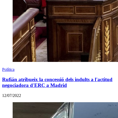
Política
Rufián atribueix la concessió dels indults a l'actitud
negociadora d'ERC a Madrid
12/07/2022