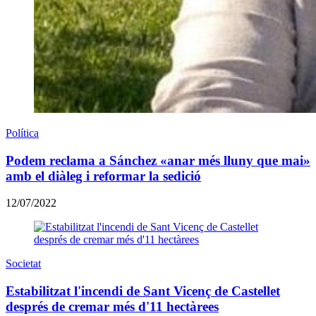
Política
Podem reclama a Sánchez «anar més lluny que mai»
amb el diàleg i reformar la sedició
12/07/2022
Societat
Estabilitzat l'incendi de Sant Vicenç de Castellet
després de cremar més d'11 hectàrees