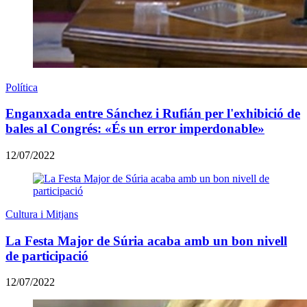
Política
Enganxada entre Sánchez i Rufián per l'exhibició de
bales al Congrés: «És un error imperdonable»
12/07/2022
Cultura i Mitjans
La Festa Major de Súria acaba amb un bon nivell
de participació
12/07/2022