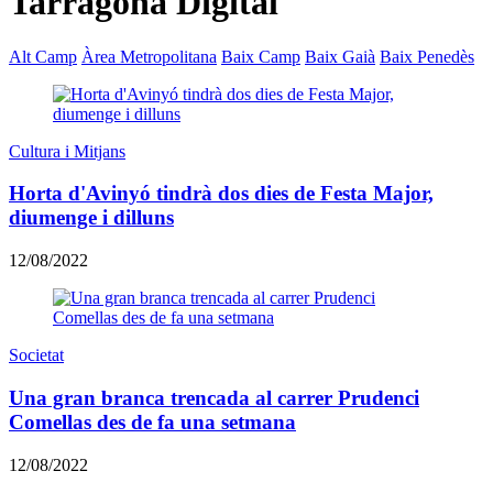
Tarragona Digital
Alt Camp
Àrea Metropolitana
Baix Camp
Baix Gaià
Baix Penedès
Cultura i Mitjans
Horta d'Avinyó tindrà dos dies de Festa Major,
diumenge i dilluns
12/08/2022
Societat
Una gran branca trencada al carrer Prudenci
Comellas des de fa una setmana
12/08/2022