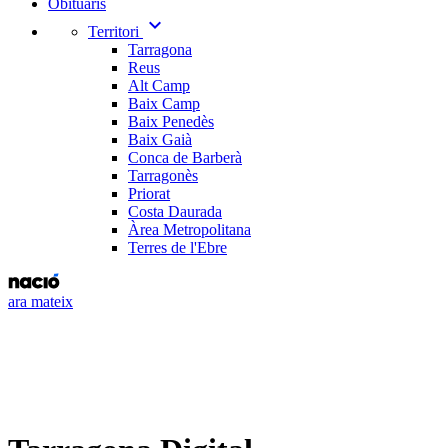
Obituaris
expand_more
Territori
Tarragona
Reus
Alt Camp
Baix Camp
Baix Penedès
Baix Gaià
Conca de Barberà
Tarragonès
Priorat
Costa Daurada
Àrea Metropolitana
Terres de l'Ebre
ara mateix