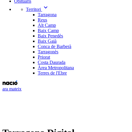
Obituaris
expand_more
Territori
Tarragona
Reus
Alt Camp
Baix Camp
Baix Penedès
Baix Gaià
Conca de Barberà
Tarragonès
Priorat
Costa Daurada
Àrea Metropolitana
Terres de l'Ebre
ara mateix