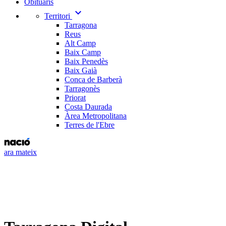
Obituaris
expand_more
Territori
Tarragona
Reus
Alt Camp
Baix Camp
Baix Penedès
Baix Gaià
Conca de Barberà
Tarragonès
Priorat
Costa Daurada
Àrea Metropolitana
Terres de l'Ebre
ara mateix