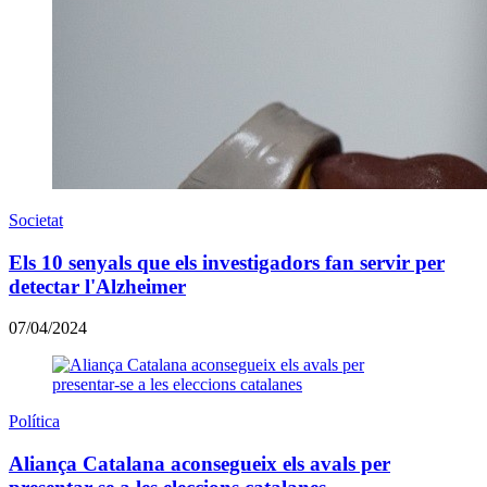
Societat
Els 10 senyals que els investigadors fan servir per
detectar l'Alzheimer
07/04/2024
Política
Aliança Catalana aconsegueix els avals per