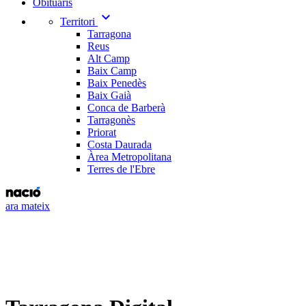
Obituaris
expand_more
Territori
Tarragona
Reus
Alt Camp
Baix Camp
Baix Penedès
Baix Gaià
Conca de Barberà
Tarragonès
Priorat
Costa Daurada
Àrea Metropolitana
Terres de l'Ebre
ara mateix