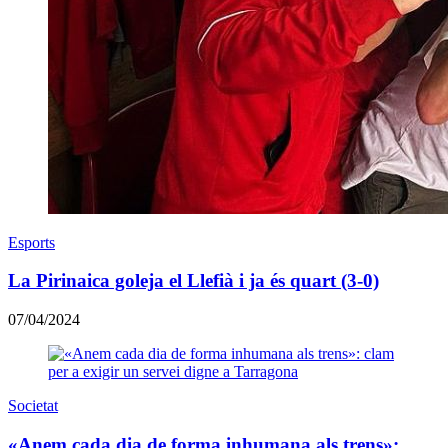
Esports
La Pirinaica goleja el Llefià i ja és quart (3-0)
07/04/2024
Societat
«Anem cada dia de forma inhumana als trens»: