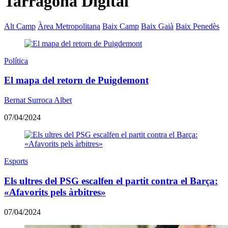
Tarragona Digital
Alt Camp
Àrea Metropolitana
Baix Camp
Baix Gaià
Baix Penedès
Política
El mapa del retorn de Puigdemont
Bernat Surroca Albet
07/04/2024
Esports
Els ultres del PSG escalfen el partit contra el Barça:
«Afavorits pels àrbitres»
07/04/2024