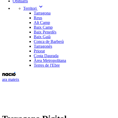
Obituaris
expand_more
Territori
Tarragona
Reus
Alt Camp
Baix Camp
Baix Penedès
Baix Gaià
Conca de Barberà
Tarragonès
Priorat
Costa Daurada
Àrea Metropolitana
Terres de l'Ebre
ara mateix