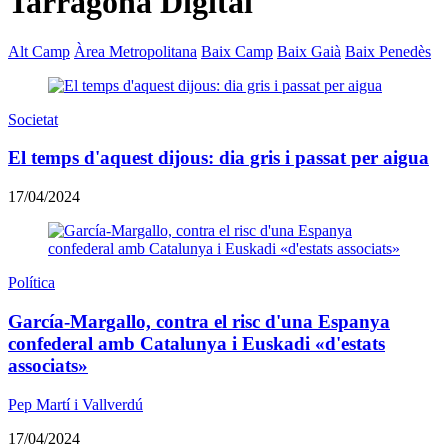
Tarragona Digital
Alt Camp
Àrea Metropolitana
Baix Camp
Baix Gaià
Baix Penedès
Societat
El temps d'aquest dijous: dia gris i passat per aigua
17/04/2024
Política
García-Margallo, contra el risc d'una Espanya
confederal amb Catalunya i Euskadi «d'estats
associats»
Pep Martí i Vallverdú
17/04/2024