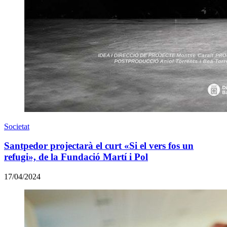
Societat
Santpedor projectarà el curt «Si el vers fos un
refugi», de la Fundació Martí i Pol
17/04/2024