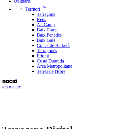
Obituaris
expand_more
Territori
Tarragona
Reus
Alt Camp
Baix Camp
Baix Penedès
Baix Gaià
Conca de Barberà
Tarragonès
Priorat
Costa Daurada
Àrea Metropolitana
Terres de l'Ebre
ara mateix