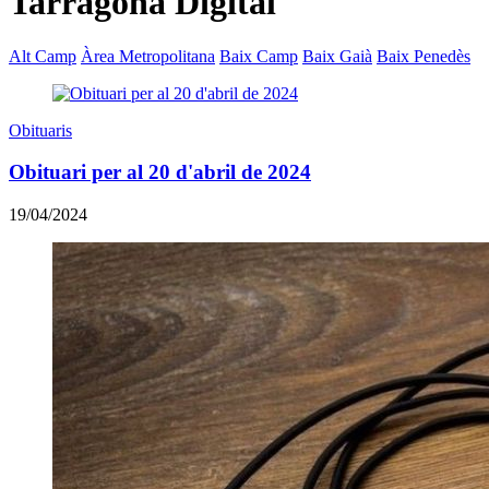
Tarragona Digital
Alt Camp
Àrea Metropolitana
Baix Camp
Baix Gaià
Baix Penedès
Obituaris
Obituari per al 20 d'abril de 2024
19/04/2024