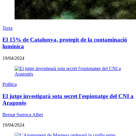
Terra
El 15% de Catalunya, protegit de la contaminació
lumínica
19/04/2024
Política
El jutge investigarà sota secret l'espionatge del CNI a
Aragonès
Bernat Surroca Albet
19/04/2024