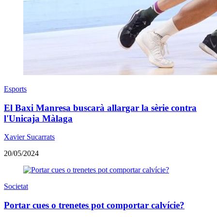
Esports
El Baxi Manresa buscarà allargar la sèrie contra
l'Unicaja Màlaga
Xavier Sucarrats
20/05/2024
Societat
Portar cues o trenetes pot comportar calvície?