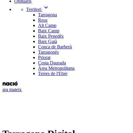
Obituaris
expand_more
Territori
Tarragona
Reus
Alt Camp
Baix Camp
Baix Penedès
Baix Gaià
Conca de Barberà
Tarragonès
Priorat
Costa Daurada
Àrea Metropolitana
Terres de l'Ebre
ara mateix