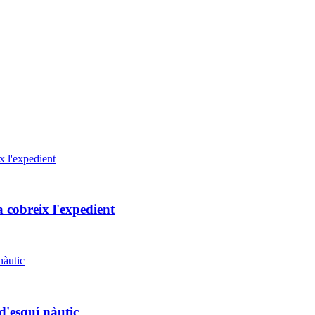
cobreix l'expedient
'esquí nàutic