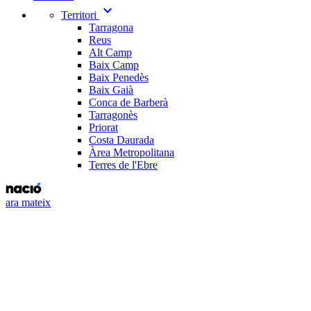
expand_more
Territori
Tarragona
Reus
Alt Camp
Baix Camp
Baix Penedès
Baix Gaià
Conca de Barberà
Tarragonès
Priorat
Costa Daurada
Àrea Metropolitana
Terres de l'Ebre
ara mateix