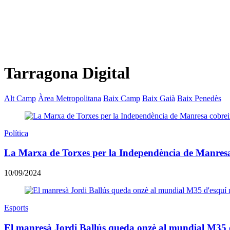
Tarragona Digital
Alt Camp
Àrea Metropolitana
Baix Camp
Baix Gaià
Baix Penedès
Política
La Marxa de Torxes per la Independència de Manresa 
10/09/2024
Esports
El manresà Jordi Ballús queda onzè al mundial M35 d