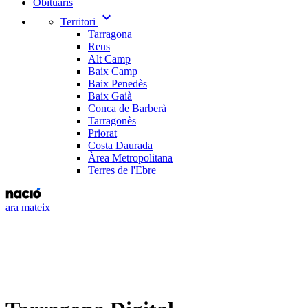
Obituaris
expand_more
Territori
Tarragona
Reus
Alt Camp
Baix Camp
Baix Penedès
Baix Gaià
Conca de Barberà
Tarragonès
Priorat
Costa Daurada
Àrea Metropolitana
Terres de l'Ebre
ara mateix