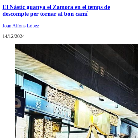
El Nàstic guanya el Zamora en el temps de
descompte per tornar al bon camí
Joan Alfons López
14/12/2024