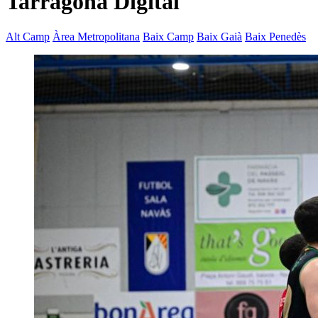
Tarragona Digital
Alt Camp
Àrea Metropolitana
Baix Camp
Baix Gaià
Baix Penedès