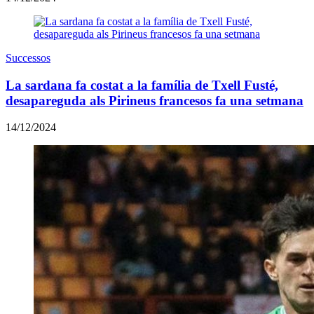
Successos
La sardana fa costat a la família de Txell Fusté,
desapareguda als Pirineus francesos fa una setmana
14/12/2024