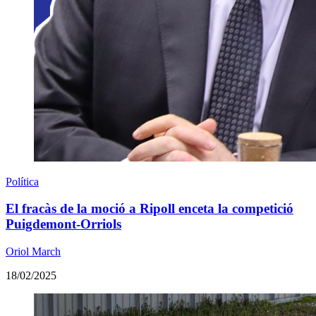
Política
El fracàs de la moció a Ripoll enceta la competició
Puigdemont-Orriols
Oriol March
18/02/2025