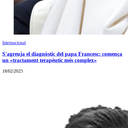
Internacional
S'agreuja el diagnòstic del papa Francesc: comença
un «tractament terapèutic més complex»
18/02/2025