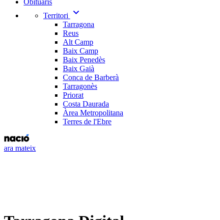
Obituaris
expand_more
Territori
Tarragona
Reus
Alt Camp
Baix Camp
Baix Penedès
Baix Gaià
Conca de Barberà
Tarragonès
Priorat
Costa Daurada
Àrea Metropolitana
Terres de l'Ebre
ara mateix