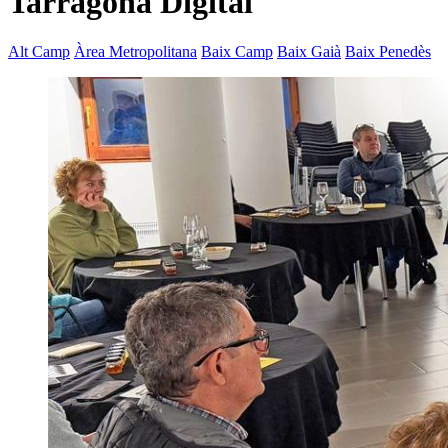
Tarragona Digital
Alt Camp
Àrea Metropolitana
Baix Camp
Baix Gaià
Baix Penedès