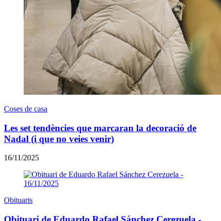
Coses de casa
Les set tendències que marcaran la decoració de
Nadal (i que no veies venir)
16/11/2025
Obituaris
Obituari de Eduardo Rafael Sánchez Cerezuela -