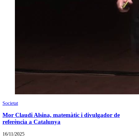
Societat
Mor Claudi Alsina, matemàtic i divulgador de
referència a Catalunya
16/11/2025