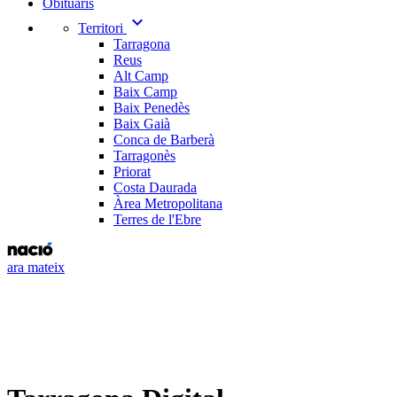
Obituaris
expand_more
Territori
Tarragona
Reus
Alt Camp
Baix Camp
Baix Penedès
Baix Gaià
Conca de Barberà
Tarragonès
Priorat
Costa Daurada
Àrea Metropolitana
Terres de l'Ebre
ara mateix