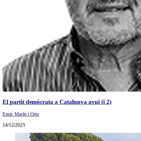
El partit demòcrata a Catalunya avui (i 2)
Enric Marín i Otto
14/12/2025