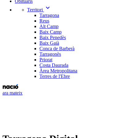
Obituaris
expand_more
Territori
Tarragona
Reus
Alt Camp
Baix Camp
Baix Penedès
Baix Gaià
Conca de Barberà
Tarragonès
Priorat
Costa Daurada
Àrea Metropolitana
Terres de l'Ebre
ara mateix