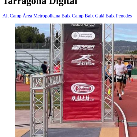
Tarragona Digital
Alt Camp
Àrea Metropolitana
Baix Camp
Baix Gaià
Baix Penedès