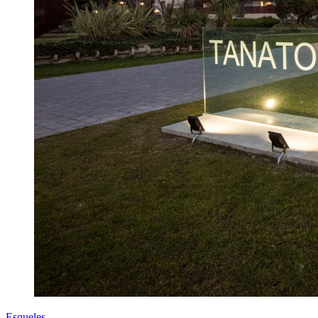
Esqueles