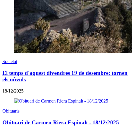
Societat
El temps d'aquest divendres 19 de desembre: tornen
els núvols
18/12/2025
Obituaris
Obituari de Carmen Riera Espinalt - 18/12/2025