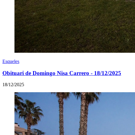
Esqueles
Obituari de Domingo Nisa Carrero - 18/12/2025
18/12/2025