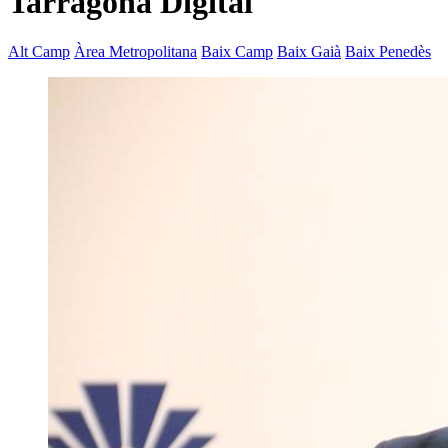
Tarragona Digital
Alt Camp
Àrea Metropolitana
Baix Camp
Baix Gaià
Baix Penedès