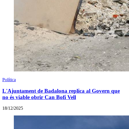
Política
L'Ajuntament de Badalona replica al Govern que
no és viable obrir Can Bofí Vell
18/12/2025