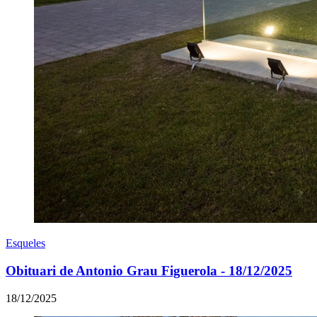
Esqueles
Obituari de Antonio Grau Figuerola - 18/12/2025
18/12/2025