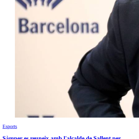
Esports
Sàmper es reuneix amb l'alcalde de Sallent per