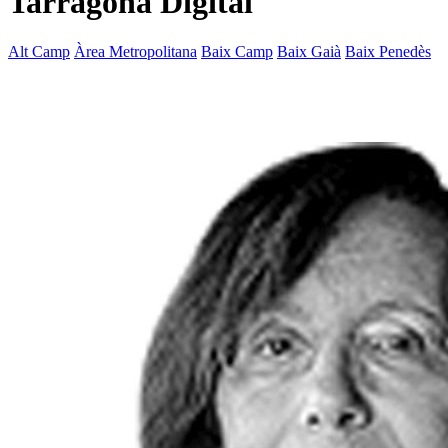
Tarragona Digital
Alt Camp
Àrea Metropolitana
Baix Camp
Baix Gaià
Baix Penedès