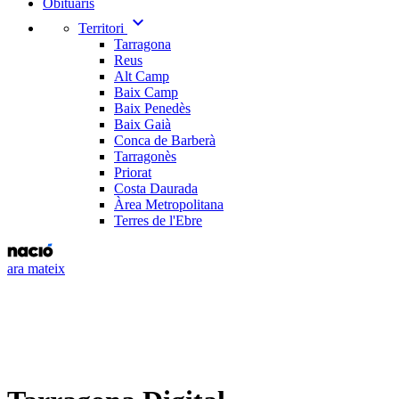
Obituaris
expand_more
Territori
Tarragona
Reus
Alt Camp
Baix Camp
Baix Penedès
Baix Gaià
Conca de Barberà
Tarragonès
Priorat
Costa Daurada
Àrea Metropolitana
Terres de l'Ebre
ara mateix