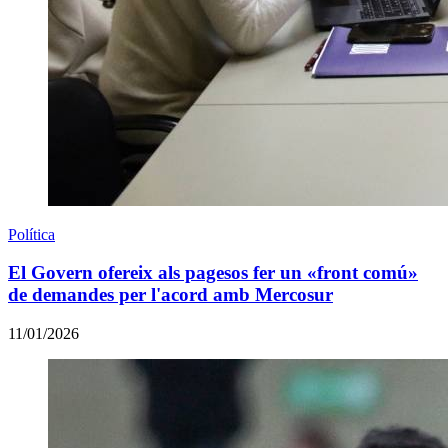
Política
El Govern ofereix als pagesos fer un «front comú»
de demandes per l'acord amb Mercosur
11/01/2026