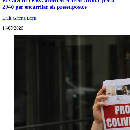
El Govern i ERC acorden el Tren Orbital per al
2040 per encarrilar els pressupostos
Lluís Girona Boffi
14/05/2026