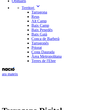
Obituaris
expand_more
Territori
Tarragona
Reus
Alt Camp
Baix Camp
Baix Penedès
Baix Gaià
Conca de Barberà
Tarragonès
Priorat
Costa Daurada
Àrea Metropolitana
Terres de l'Ebre
ara mateix