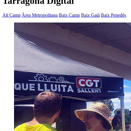
Tarragona Digital
Alt Camp
Àrea Metropolitana
Baix Camp
Baix Gaià
Baix Penedès