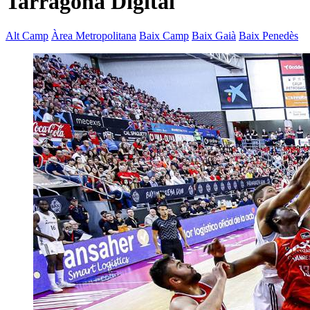
Tarragona Digital
Alt Camp
Àrea Metropolitana
Baix Camp
Baix Gaià
Baix Penedès