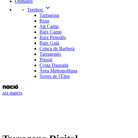
Obituaris
expand_more
Territori
Tarragona
Reus
Alt Camp
Baix Camp
Baix Penedès
Baix Gaià
Conca de Barberà
Tarragonès
Priorat
Costa Daurada
Àrea Metropolitana
Terres de l'Ebre
ara mateix