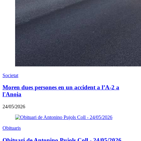
Societat
Moren dues persones en un accident a l’A-2 a
l'Anoia
24/05/2026
Obituaris
Obituari de Antonino Pujols Coll - 24/05/2026