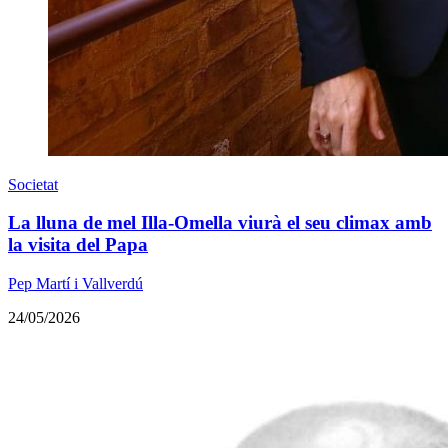
Societat
La lluna de mel Illa-Omella viurà el seu climax amb
la visita del Papa
Pep Martí i Vallverdú
24/05/2026