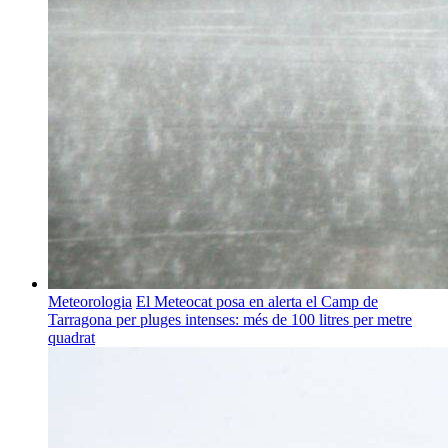
Meteorologia
El Meteocat posa en alerta el Camp de
Tarragona per pluges intenses: més de 100 litres per metre
quadrat