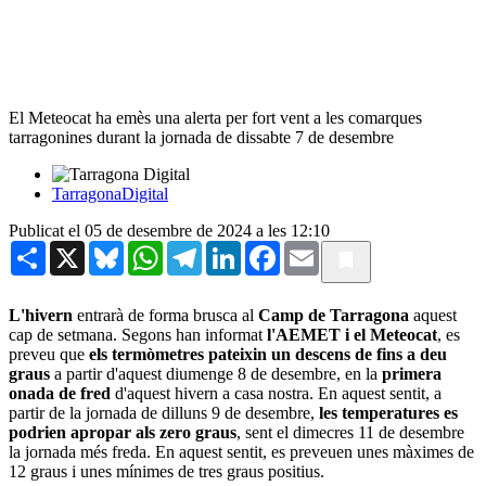
El Meteocat ha emès una alerta per fort vent a les comarques
tarragonines durant la jornada de dissabte 7 de desembre
TarragonaDigital
Publicat el 05 de desembre de 2024 a les 12:10
Share
X
Bluesky
WhatsApp
Telegram
LinkedIn
Facebook
Email
L'hivern
entrarà de forma brusca al
Camp de Tarragona
aquest
cap de setmana. Segons han informat
l'AEMET i el Meteocat
, es
preveu que
els termòmetres pateixin un descens de fins a deu
graus
a partir d'aquest diumenge 8 de desembre, en la
primera
onada de fred
d'aquest hivern a casa nostra. En aquest sentit, a
partir de la jornada de dilluns 9 de desembre,
les temperatures es
podrien apropar als zero graus
, sent el dimecres 11 de desembre
la jornada més freda. En aquest sentit, es preveuen unes màximes de
12 graus i unes mínimes de tres graus positius.