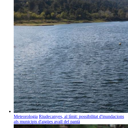
Meteorologia
Riudecanyes, al límit: possibilitat d'inundacions
als municipis d'aigües avall del pantà