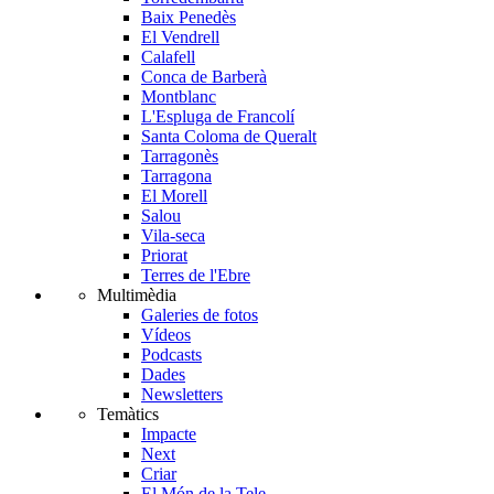
Baix Penedès
El Vendrell
Calafell
Conca de Barberà
Montblanc
L'Espluga de Francolí
Santa Coloma de Queralt
Tarragonès
Tarragona
El Morell
Salou
Vila-seca
Priorat
Terres de l'Ebre
Multimèdia
Galeries de fotos
Vídeos
Podcasts
Dades
Newsletters
Temàtics
Impacte
Next
Criar
El Món de la Tele