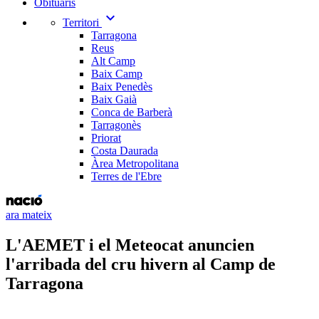
Obituaris
expand_more
Territori
Tarragona
Reus
Alt Camp
Baix Camp
Baix Penedès
Baix Gaià
Conca de Barberà
Tarragonès
Priorat
Costa Daurada
Àrea Metropolitana
Terres de l'Ebre
ara mateix
L'AEMET i el Meteocat anuncien
l'arribada del cru hivern al Camp de
Tarragona