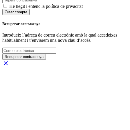
He llegit i entenc la política de privacitat
Crear compte
Recuperar contrasenya
Introdueix l’adreça de correu electrònic amb la qual accedeixes
habitualment i t’enviarem una nova clau d’accés.
Recuperar contrasenya
close