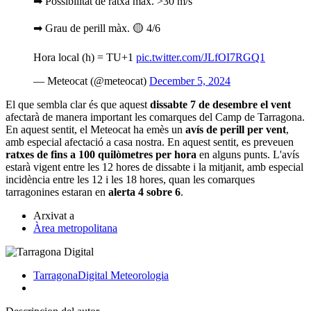
➡ Possibilitat de ratxa màx. >30 m/s
➡ Grau de perill màx. 🟡 4/6
Hora local (h) = TU+1
pic.twitter.com/JLfOI7RGQ1
— Meteocat (@meteocat)
December 5, 2024
El que sembla clar és que aquest
dissabte 7 de desembre el vent
afectarà de manera important les comarques del Camp de Tarragona.
En aquest sentit, el Meteocat ha emès un
avís de perill per vent
,
amb especial afectació a casa nostra. En aquest sentit, es preveuen
ratxes de fins a 100 quilòmetres per hora
en alguns punts. L'avís
estarà vigent entre les 12 hores de dissabte i la mitjanit, amb especial
incidència entre les 12 i les 18 hores, quan les comarques
tarragonines estaran en
alerta 4 sobre 6
.
Arxivat a
Àrea metropolitana
TarragonaDigital
Meteorologia