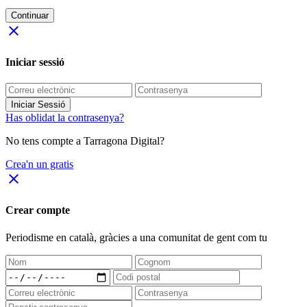
Continuar
close
Iniciar sessió
Iniciar Sessió
Has oblidat la contrasenya?
No tens compte a Tarragona Digital?
Crea'n un gratis
close
Crear compte
Periodisme
en català
, gràcies a una comunitat de gent com tu