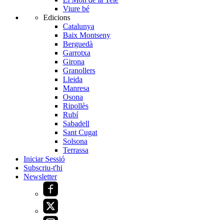
Viure bé
Edicions
Catalunya
Baix Montseny
Berguedà
Garrotxa
Girona
Granollers
Lleida
Manresa
Osona
Ripollès
Rubí
Sabadell
Sant Cugat
Solsona
Terrassa
Iniciar Sessió
Subscriu-t'hi
Newsletter