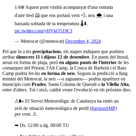
1/4❄️ Aquest pont vindrà acompanyat d'una entrada
d'aire fred 🥶 que ens portarà vent 💨, neu 🌨️ i una
baixada sobtada de la temperatura 🌡️⬇️.
pic.twitter.com/yHVkQ519CJ
— Meteocat (@meteocat)
December 4, 2024
Pel que fa a les
precipitacions
, els mapes indiquen que podrien
arribar
dimecres 11 i dijous 12 de desembre
. En punts del litoral,
seran en forma de pluja, però
en alguns punts de l'interior
de les
comarques del Priorat, l'Alt Camp, la Conca de Barberà i el Baix
Camp podria fer-ho
en forma de neu
. Segons la predicció a llarg
termini del Meteocat, la neu —o aiguaneu— podria aparèixer en
municipis com
Prades
, Santa Coloma de Queralt o
la Vilella Alta
,
entre d'altres. Tot i això, caldrà veure l'evolució en els pròxims dies.
⚠🌬 El Servei Meteorològic de Catalunya ha emès un
avís de situació meteorològica de perill (
#avisosSMP
)
per vent. ⚠
➡ Ds. 12:00 a dg. 00:00 TU