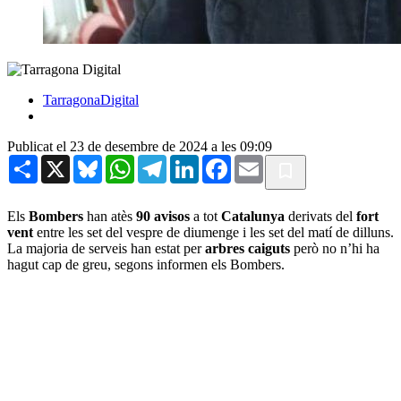
TarragonaDigital
Publicat el 23 de desembre de 2024 a les 09:09
Share
X
Bluesky
WhatsApp
Telegram
LinkedIn
Facebook
Email
Els
Bombers
han atès
90 avisos
a tot
Catalunya
derivats del
fort
vent
entre les set del vespre de diumenge i les set del matí de dilluns.
La majoria de serveis han estat per
arbres
caiguts
però no n’hi ha
hagut cap de greu, segons informen els Bombers.