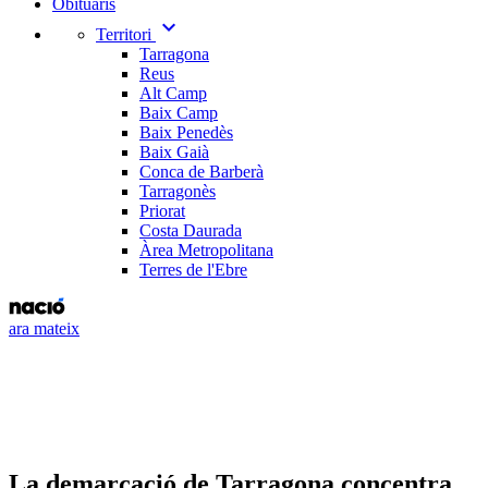
Obituaris
expand_more
Territori
Tarragona
Reus
Alt Camp
Baix Camp
Baix Penedès
Baix Gaià
Conca de Barberà
Tarragonès
Priorat
Costa Daurada
Àrea Metropolitana
Terres de l'Ebre
ara mateix
La demarcació de Tarragona concentra