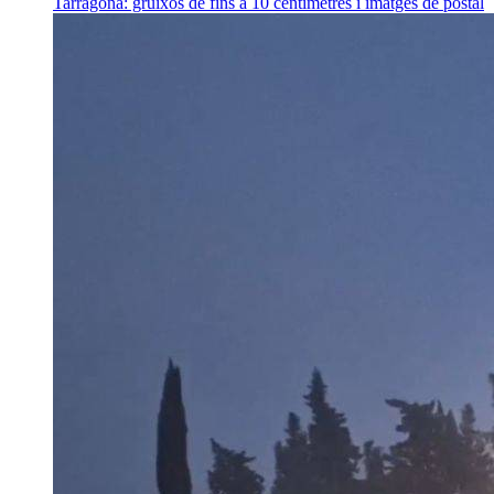
Tarragona: gruixos de fins a 10 centímetres i imatges de postal