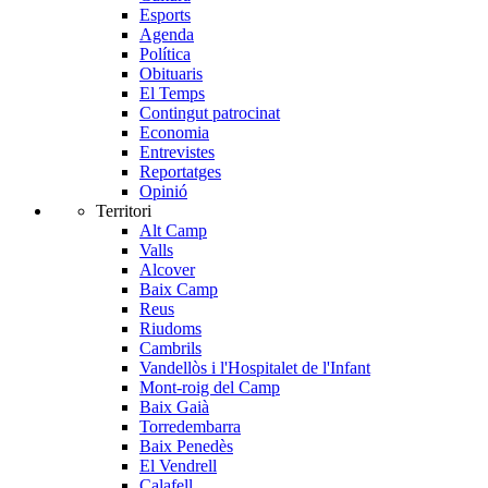
Esports
Agenda
Política
Obituaris
El Temps
Contingut patrocinat
Economia
Entrevistes
Reportatges
Opinió
Territori
Alt Camp
Valls
Alcover
Baix Camp
Reus
Riudoms
Cambrils
Vandellòs i l'Hospitalet de l'Infant
Mont-roig del Camp
Baix Gaià
Torredembarra
Baix Penedès
El Vendrell
Calafell