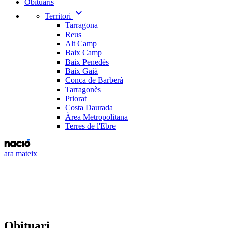
Obituaris
expand_more
Territori
Tarragona
Reus
Alt Camp
Baix Camp
Baix Penedès
Baix Gaià
Conca de Barberà
Tarragonès
Priorat
Costa Daurada
Àrea Metropolitana
Terres de l'Ebre
ara mateix
Obituari