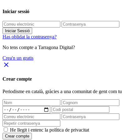
Iniciar sessió
Iniciar Sessió
Has oblidat la contrasenya?
No tens compte a Tarragona Digital?
Crea'n un gratis
close
Crear compte
Periodisme
en català
, gràcies a una comunitat de gent com tu
He llegit i entenc la política de privacitat
Crear compte