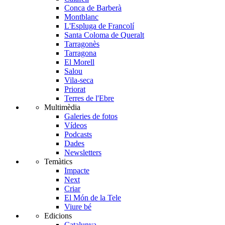
Conca de Barberà
Montblanc
L'Espluga de Francolí
Santa Coloma de Queralt
Tarragonès
Tarragona
El Morell
Salou
Vila-seca
Priorat
Terres de l'Ebre
Multimèdia
Galeries de fotos
Vídeos
Podcasts
Dades
Newsletters
Temàtics
Impacte
Next
Criar
El Món de la Tele
Viure bé
Edicions
Catalunya