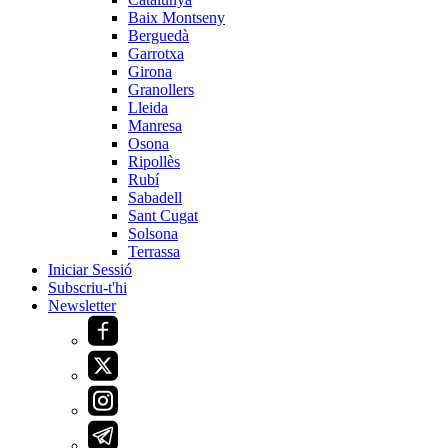
Baix Montseny
Berguedà
Garrotxa
Girona
Granollers
Lleida
Manresa
Osona
Ripollès
Rubí
Sabadell
Sant Cugat
Solsona
Terrassa
Iniciar Sessió
Subscriu-t'hi
Newsletter