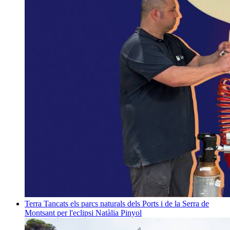
Terra
Tancats els parcs naturals dels Ports i de la Serra de
Montsant per l'eclipsi
Natàlia Pinyol