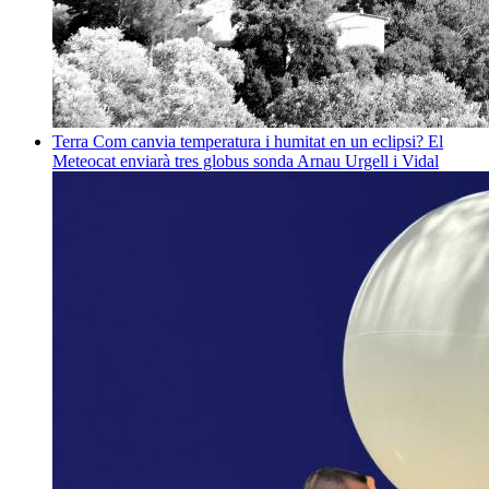
Terra
Com canvia temperatura i humitat en un eclipsi? El
Meteocat enviarà tres globus sonda
Arnau Urgell i Vidal