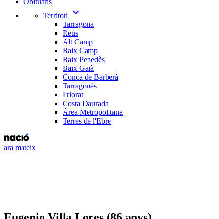
Obituaris
expand_more
Territori
Tarragona
Reus
Alt Camp
Baix Camp
Baix Penedès
Baix Gaià
Conca de Barberà
Tarragonès
Priorat
Costa Daurada
Àrea Metropolitana
Terres de l'Ebre
ara mateix
Eugenio Villa Lores (86 anys)