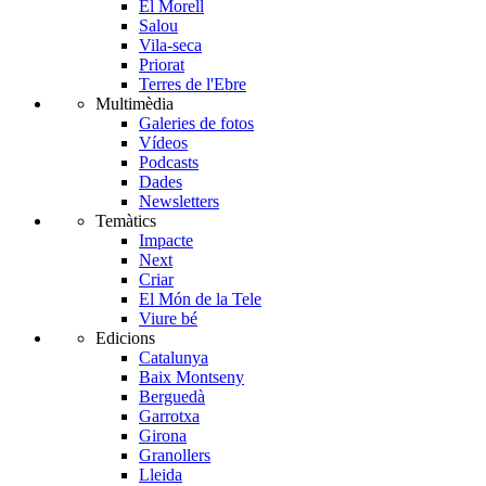
El Morell
Salou
Vila-seca
Priorat
Terres de l'Ebre
Multimèdia
Galeries de fotos
Vídeos
Podcasts
Dades
Newsletters
Temàtics
Impacte
Next
Criar
El Món de la Tele
Viure bé
Edicions
Catalunya
Baix Montseny
Berguedà
Garrotxa
Girona
Granollers
Lleida