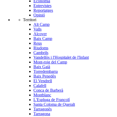
Economia
Entrevistes
Reportatges
Opinió
Territori
Alt Camp
Valls
Alcover
Baix Camp
Reus
Riudoms
Cambrils
Vandellòs i l'Hospitalet de l'Infant
Mont-roig del Camp
Baix Gaià
Torredembarra
Baix Penedès
El Vendrell
Calafell
Conca de Barberà
Montblanc
L'Espluga de Francolí
Santa Coloma de Queralt
Tarragonès
Tarragona