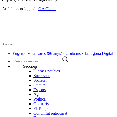
Amb la tecnologia de
OA Cloud
Eugenio Villa Lores (86 anys) · Obituaris · Tarragona Digital
Seccions
Últimes notícies
Successos
Societat
Cultura
Esports
Agenda
Política
Obituaris
El Temps
Contingut patrocinat