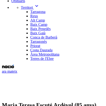
Obituaris
expand_more
Territori
Tarragona
Reus
Alt Camp
Baix Camp
Baix Penedès
Baix Gaià
Conca de Barberà
Tarragonès
Priorat
Costa Daurada
Àrea Metropolitana
Terres de l'Ebre
ara mateix
Maria Teresa Escuté Ardèvol (85 anys)