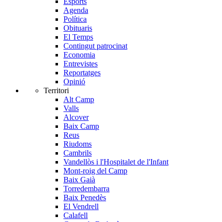
Esports
Agenda
Política
Obituaris
El Temps
Contingut patrocinat
Economia
Entrevistes
Reportatges
Opinió
Territori
Alt Camp
Valls
Alcover
Baix Camp
Reus
Riudoms
Cambrils
Vandellòs i l'Hospitalet de l'Infant
Mont-roig del Camp
Baix Gaià
Torredembarra
Baix Penedès
El Vendrell
Calafell