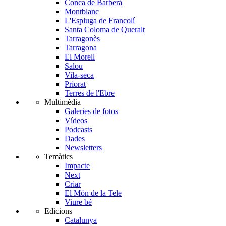
Conca de Barberà
Montblanc
L'Espluga de Francolí
Santa Coloma de Queralt
Tarragonès
Tarragona
El Morell
Salou
Vila-seca
Priorat
Terres de l'Ebre
Multimèdia
Galeries de fotos
Vídeos
Podcasts
Dades
Newsletters
Temàtics
Impacte
Next
Criar
El Món de la Tele
Viure bé
Edicions
Catalunya