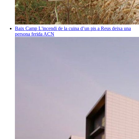
Baix Camp
L'incendi de la cuina d’un pis a Reus deixa una
persona ferida
ACN