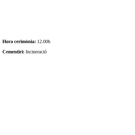
Hora cerimònia:
12.00h
Cementiri:
Incineració