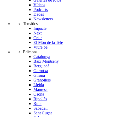
Galeries de fotos
Vídeos
Podcasts
Dades
Newsletters
Temàtics
Impacte
Next
Criar
El Món de la Tele
Viure bé
Edicions
Catalunya
Baix Montseny
Berguedà
Garrotxa
Girona
Granollers
Lleida
Manresa
Osona
Ripollès
Rubí
Sabadell
Sant Cugat