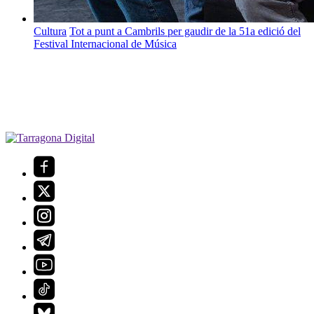
Cultura
Tot a punt a Cambrils per gaudir de la 51a edició del
Festival Internacional de Música