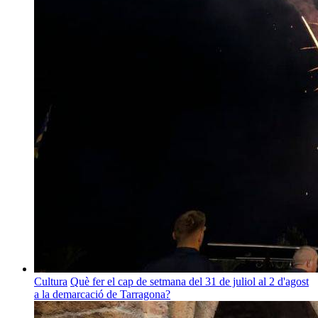
Cultura
Què fer el cap de setmana del 31 de juliol al 2 d'agost
a la demarcació de Tarragona?