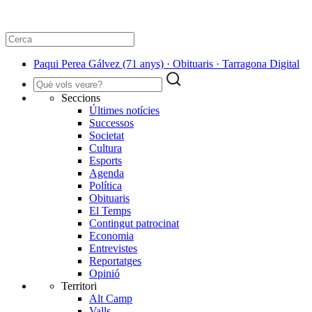
Paqui Perea Gálvez (71 anys) · Obituaris · Tarragona Digital
Seccions
Últimes notícies
Successos
Societat
Cultura
Esports
Agenda
Política
Obituaris
El Temps
Contingut patrocinat
Economia
Entrevistes
Reportatges
Opinió
Territori
Alt Camp
Valls