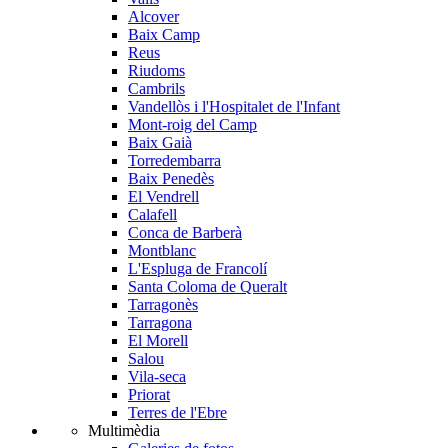
Alcover
Baix Camp
Reus
Riudoms
Cambrils
Vandellòs i l'Hospitalet de l'Infant
Mont-roig del Camp
Baix Gaià
Torredembarra
Baix Penedès
El Vendrell
Calafell
Conca de Barberà
Montblanc
L'Espluga de Francolí
Santa Coloma de Queralt
Tarragonès
Tarragona
El Morell
Salou
Vila-seca
Priorat
Terres de l'Ebre
Multimèdia