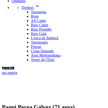
Obituaris
expand_more
Territori
Tarragona
Reus
Alt Camp
Baix Camp
Baix Penedès
Baix Gaià
Conca de Barberà
Tarragonès
Priorat
Costa Daurada
Àrea Metropolitana
Terres de l'Ebre
ara mateix
Paqui Perea Gálvez (71 anys)