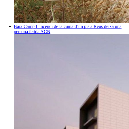
Baix Camp
L'incendi de la cuina d’un pis a Reus deixa una
persona ferida
ACN