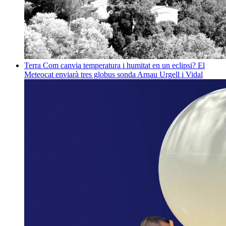
Terra
Com canvia temperatura i humitat en un eclipsi? El
Meteocat enviarà tres globus sonda
Arnau Urgell i Vidal