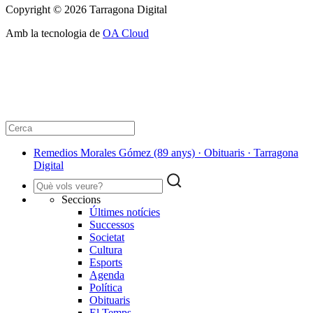
Copyright © 2026 Tarragona Digital
Amb la tecnologia de
OA Cloud
Remedios Morales Gómez (89 anys) · Obituaris · Tarragona
Digital
Seccions
Últimes notícies
Successos
Societat
Cultura
Esports
Agenda
Política
Obituaris
El Temps