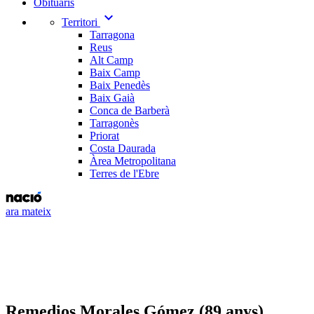
Obituaris
expand_more
Territori
Tarragona
Reus
Alt Camp
Baix Camp
Baix Penedès
Baix Gaià
Conca de Barberà
Tarragonès
Priorat
Costa Daurada
Àrea Metropolitana
Terres de l'Ebre
ara mateix
Remedios Morales Gómez (89 anys)