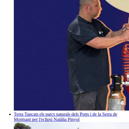
Terra
Tancats els parcs naturals dels Ports i de la Serra de
Montsant per l'eclipsi
Natàlia Pinyol