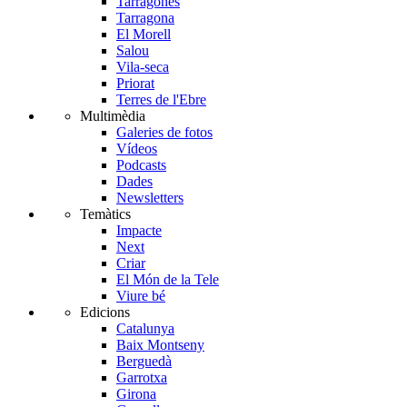
Tarragonès
Tarragona
El Morell
Salou
Vila-seca
Priorat
Terres de l'Ebre
Multimèdia
Galeries de fotos
Vídeos
Podcasts
Dades
Newsletters
Temàtics
Impacte
Next
Criar
El Món de la Tele
Viure bé
Edicions
Catalunya
Baix Montseny
Berguedà
Garrotxa
Girona