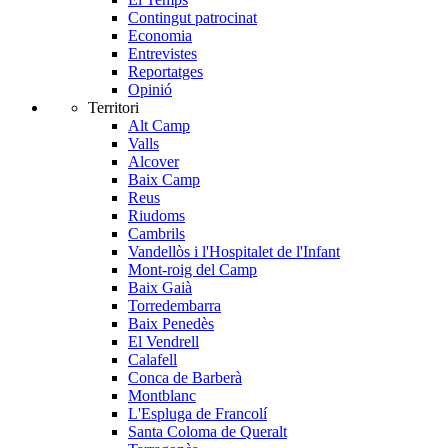
Contingut patrocinat
Economia
Entrevistes
Reportatges
Opinió
Territori
Alt Camp
Valls
Alcover
Baix Camp
Reus
Riudoms
Cambrils
Vandellòs i l'Hospitalet de l'Infant
Mont-roig del Camp
Baix Gaià
Torredembarra
Baix Penedès
El Vendrell
Calafell
Conca de Barberà
Montblanc
L'Espluga de Francolí
Santa Coloma de Queralt