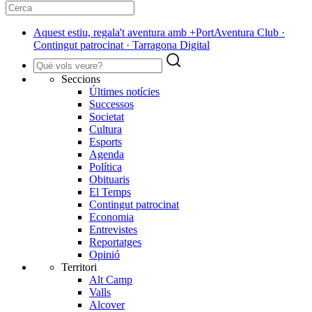
Aquest estiu, regala't aventura amb +PortAventura Club ·
Contingut patrocinat · Tarragona Digital
Seccions
Últimes notícies
Successos
Societat
Cultura
Esports
Agenda
Política
Obituaris
El Temps
Contingut patrocinat
Economia
Entrevistes
Reportatges
Opinió
Territori
Alt Camp
Valls
Alcover