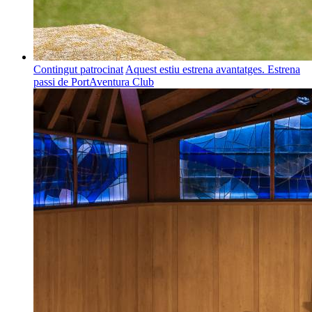
Contingut patrocinat
Aquest estiu estrena avantatges. Estrena
passi de PortAventura Club