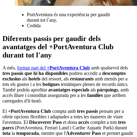
PortAventura és una experiència per gaudir
durant tot l`any.
Cedida
Diferents passis per gaudir dels
avantatges del +PortAventura Club
durant tot l'any
A més,
formar part del
+PortAventura Club
amb qualsevol dels
tres passis que hi ha disponibles
podreu accedir a
descomptes
exclusius
als
hotels
del ressort, als
restaurants
amb menús per a
tots els gustos i a les
botigues
temàtiques plenes de records únics.
També podràs aprofitar
avantatges
especials
als
pàrquings
, amb
accés lliure i comoditat assegurada per a les
famílies
que arriben
carregades d'il·lusió.
El
+PortAventura Club
compta amb
tres passis
pensats per a
oferir opcions flexibles i adaptades a totes les maneres de viure
l'aventura. El
Discoverer Pass
et dona
accés
complet a tots
tres
parcs
(PortAventura, Ferrari Land i Caribe Aquatic Park) durant
tota
la
temporada
, mentre que l'
Adventurer Pass
et permet gaudir