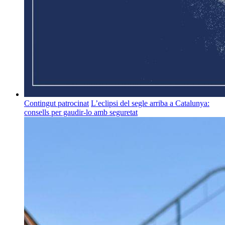
Contingut patrocinat
L’eclipsi del segle arriba a Catalunya:
consells per gaudir-lo amb seguretat