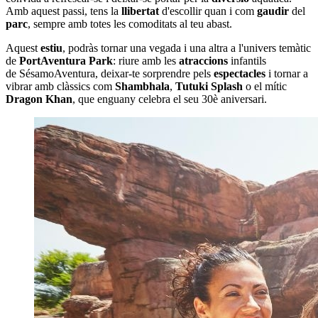
Amb aquest passi, tens la
llibertat
d'escollir quan i com
gaudir
del
parc
, sempre amb totes les comoditats al teu abast.
Aquest
estiu
, podràs tornar una vegada i una altra a l'univers temàtic
de
PortAventura
Park
: riure amb les
atraccions
infantils
de SésamoAventura, deixar-te sorprendre pels
espectacles
i tornar a
vibrar amb clàssics com
Shambhala
,
Tutuki Splash
o el mític
Dragon Khan
, que enguany celebra el seu 30è aniversari.