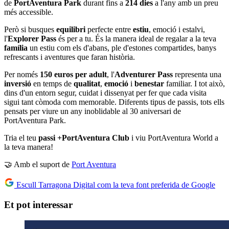
de
PortAventura Park
durant fins a
214 dies
a l'any amb un preu
més accessible.
Però si busques
equilibri
perfecte entre
estiu
, emoció i estalvi,
l'
Explorer Pass
és per a tu. És la manera ideal de regalar a la teva
família
un estiu com els d'abans, ple d'estones compartides, banys
refrescants i aventures que faran història.
Per només
150 euros per adult
, l'
Adventurer Pass
representa una
inversió
en temps de
qualitat
,
emoció
i
benestar
familiar. I tot això,
dins d'un entorn segur, cuidat i dissenyat per fer que cada visita
sigui tant còmoda com memorable. Diferents tipus de passis, tots ells
pensats per viure un any inoblidable al 30 aniversari de
PortAventura Park.
Tria el teu
passi +PortAventura Club
i viu PortAventura World a
la teva manera!
🤝 Amb el suport de
Port Aventura
Escull Tarragona Digital com la teva font preferida de Google
Et pot interessar