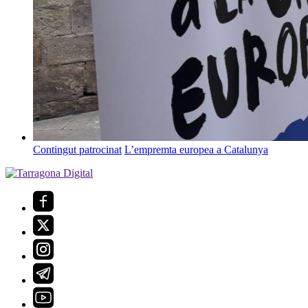
Contingut patrocinat
L’empremta europea a Catalunya