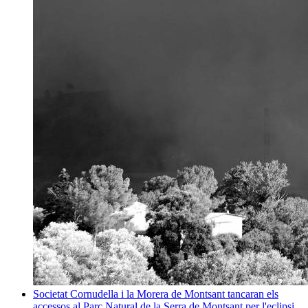
Societat
Cornudella i la Morera de Montsant tancaran els
accessos al Parc Natural de la Serra de Montsant per l'eclipsi