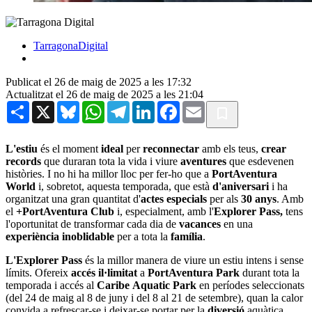
TarragonaDigital
Publicat el 26 de maig de 2025 a les 17:32
Actualitzat el 26 de maig de 2025 a les 21:04
Share
X
Bluesky
WhatsApp
Telegram
LinkedIn
Facebook
Email
L'estiu
és el moment
ideal
per
reconnectar
amb els teus,
crear
records
que duraran tota la vida i viure
aventures
que esdevenen
històries. I no hi ha millor lloc per fer-ho que a
PortAventura
World
i, sobretot, aquesta temporada, que està
d'aniversari
i ha
organitzat una gran quantitat d'
actes especials
per als
30 anys
. Amb
el
+PortAventura Club
i, especialment, amb l'
Explorer Pass,
tens
l'oportunitat de transformar cada dia de
vacances
en una
experiència inoblidable
per a tota la
família
.
L'Explorer Pass
és la millor manera de viure un estiu intens i sense
límits. Ofereix
accés il·limitat
a
PortAventura Park
durant tota la
temporada i accés al
Caribe Aquatic Park
en períodes seleccionats
(del 24 de maig al 8 de juny i del 8 al 21 de setembre), quan la calor
convida a refrescar-se i deixar-se portar per la
diversió
aquàtica.