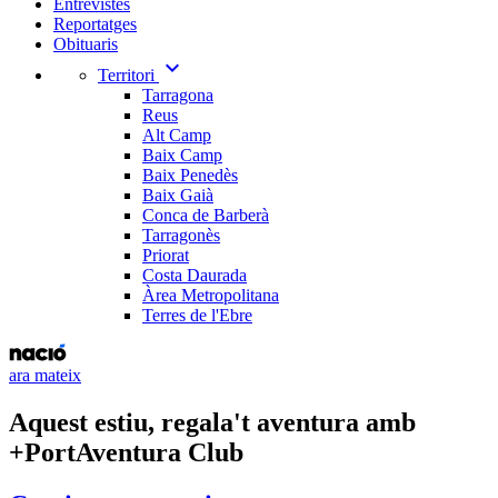
Entrevistes
Reportatges
Obituaris
expand_more
Territori
Tarragona
Reus
Alt Camp
Baix Camp
Baix Penedès
Baix Gaià
Conca de Barberà
Tarragonès
Priorat
Costa Daurada
Àrea Metropolitana
Terres de l'Ebre
ara mateix
Aquest estiu, regala't aventura amb
+PortAventura Club