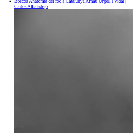
Boscos
Anatomia del foc a Catalunya
Arnau Urgell i Vidal |
Carlos Albaladejo