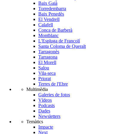
Baix Gaià
Torredembarra
Baix Penedès
El Vendrell
Calafell
Conca de Barberà
Montblanc
L'Espluga de Francolí
Santa Coloma de Queralt
Tarragonès
Tarragona
El Morell
Salou
Vila-seca
Priorat
Terres de l'Ebre
Multimèdia
Galeries de fotos
Vídeos
Podcasts
Dades
Newsletters
Temàtics
Impacte
Next