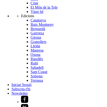
Criar
El Món de la Tele
Viure bé
Edicions
Catalunya
Baix Montseny
Berguedà
Garrotxa
Girona
Granollers
Lleida
Manresa
Osona
Ripollès
Rubí
Sabadell
Sant Cugat
Solsona
Terrassa
Iniciar Sessió
Subscriu-t'hi
Newsletter