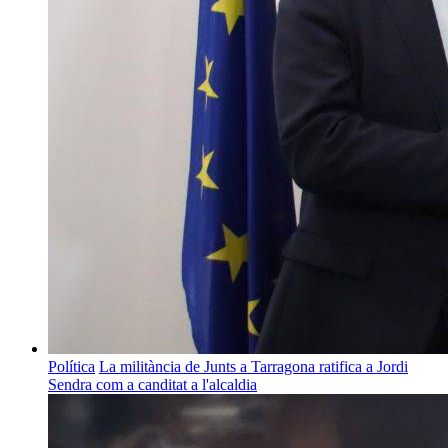
Política
La militància de Junts a Tarragona ratifica a Jordi
Sendra com a canditat a l'alcaldia