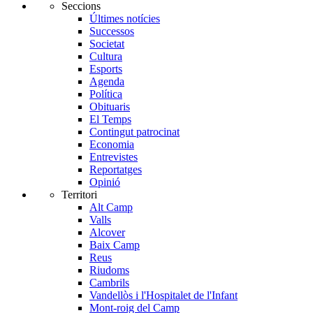
Seccions
Últimes notícies
Successos
Societat
Cultura
Esports
Agenda
Política
Obituaris
El Temps
Contingut patrocinat
Economia
Entrevistes
Reportatges
Opinió
Territori
Alt Camp
Valls
Alcover
Baix Camp
Reus
Riudoms
Cambrils
Vandellòs i l'Hospitalet de l'Infant
Mont-roig del Camp