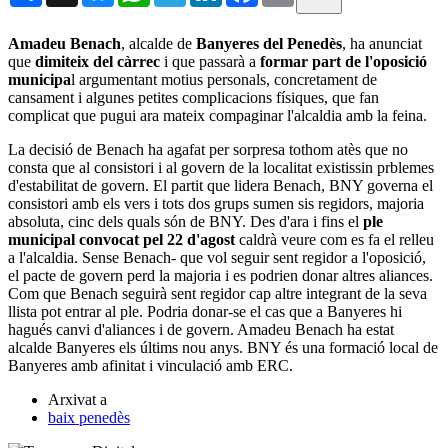
Amadeu Benach
, alcalde de
Banyeres del Penedès
, ha anunciat
que
dimiteix del càrrec
i que passarà a
formar part de l'oposició
municipa
l argumentant motius personals, concretament de
cansament i algunes petites complicacions físiques, que fan
complicat que pugui ara mateix compaginar l'alcaldia amb la feina.
La decisió de Benach ha agafat per sorpresa tothom atès que no
consta que al consistori i al govern de la localitat existissin prblemes
d'estabilitat de govern. El partit que lidera Benach, BNY governa el
consistori amb els vers i tots dos grups sumen sis regidors, majoria
absoluta, cinc dels quals són de BNY. Des d'ara i fins el
ple
municipal convocat pel 22 d'agost
caldrà veure com es fa el relleu
a l'alcaldia. Sense Benach- que vol seguir sent regidor a l'oposició,
el pacte de govern perd la majoria i es podrien donar altres aliances.
Com que Benach seguirà sent regidor cap altre integrant de la seva
llista pot entrar al ple. Podria donar-se el cas que a Banyeres hi
hagués canvi d'aliances i de govern. Amadeu Benach ha estat
alcalde Banyeres els últims nou anys. BNY és una formació local de
Banyeres amb afinitat i vinculació amb ERC.
Arxivat a
baix penedès