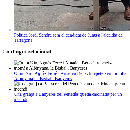
Política
Jordi Sendra serà el candidat de Junts a l'alcaldia de
Tarragona
Contingut relacionat
Quim Nin, Agnès Ferré i Amadeu Benach repeteixen triomf a
Albinyana, la Bisbal i Banyeres
Una granja a Banyeres del Penedès queda calcinada per un
incendi