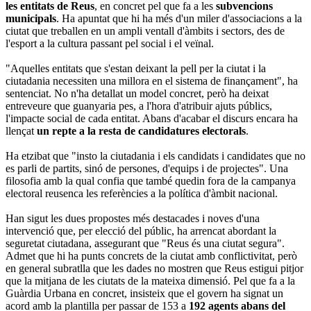
les entitats de Reus
, en concret pel que fa a les
subvencions
municipals
. Ha apuntat que hi ha més d'un miler d'associacions a la
ciutat que treballen en un ampli ventall d'àmbits i sectors, des de
l'esport a la cultura passant pel social i el veïnal.
"Aquelles entitats que s'estan deixant la pell per la ciutat i la
ciutadania necessiten una millora en el sistema de finançament", ha
sentenciat. No n'ha detallat un model concret, però ha deixat
entreveure que guanyaria pes, a l'hora d'atribuir ajuts públics,
l'impacte social de cada entitat. Abans d'acabar el discurs encara ha
llençat
un repte a la resta de candidatures electorals
.
Ha etzibat que "insto la ciutadania i els candidats i candidates que no
es parli de partits, sinó de persones, d'equips i de projectes". Una
filosofia amb la qual confia que també quedin fora de la campanya
electoral reusenca les referències a la política d'àmbit nacional.
Han sigut les dues propostes més destacades i noves d'una
intervenció que, per elecció del públic, ha arrencat abordant la
seguretat ciutadana, assegurant que "Reus és una ciutat segura".
Admet que hi ha punts concrets de la ciutat amb conflictivitat, però
en general subratlla que les dades no mostren que Reus estigui pitjor
que la mitjana de les ciutats de la mateixa dimensió. Pel que fa a la
Guàrdia Urbana en concret, insisteix que el govern ha signat un
acord amb la plantilla per passar de 153 a
192 agents abans del