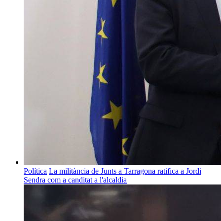
Política
La militància de Junts a Tarragona ratifica a Jordi
Sendra com a canditat a l'alcaldia