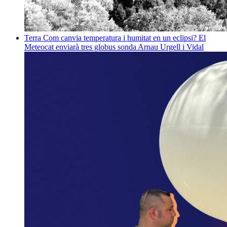
Terra
Com canvia temperatura i humitat en un eclipsi? El
Meteocat enviarà tres globus sonda
Arnau Urgell i Vidal