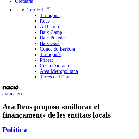
Obituaris
expand_more
Territori
Tarragona
Reus
Alt Camp
Baix Camp
Baix Penedès
Baix Gaià
Conca de Barberà
Tarragonès
Priorat
Costa Daurada
Àrea Metropolitana
Terres de l'Ebre
ara mateix
Ara Reus proposa «millorar el
finançament» de les entitats locals
Política