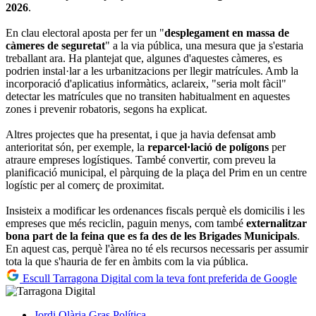
2026
.
En clau electoral aposta per fer un "
desplegament en massa de
càmeres de seguretat
" a la via pública, una mesura que ja s'estaria
treballant ara. Ha plantejat que, algunes d'aquestes càmeres, es
podrien instal·lar a les urbanitzacions per llegir matrícules. Amb la
incorporació d'aplicatius informàtics, aclareix, "seria molt fàcil"
detectar les matrícules que no transiten habitualment en aquestes
zones i prevenir robatoris, segons ha explicat.
Altres projectes que ha presentat, i que ja havia defensat amb
anterioritat són, per exemple, la
reparcel·lació de polígons
per
atraure empreses logístiques. També convertir, com preveu la
planificació municipal, el pàrquing de la plaça del Prim en un centre
logístic per al comerç de proximitat.
Insisteix a modificar les ordenances fiscals perquè els domicilis i les
empreses que més reciclin, paguin menys, com també
externalitzar
bona part de la feina que es fa des de les Brigades Municipals
.
En aquest cas, perquè l'àrea no té els recursos necessaris per assumir
tota la que s'hauria de fer en àmbits com la via pública.
Escull Tarragona Digital com la teva font preferida de Google
Jordi Olària Gras
Política