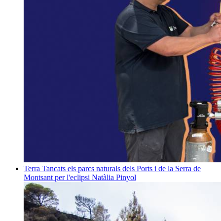
Terra
Tancats els parcs naturals dels Ports i de la Serra de
Montsant per l'eclipsi
Natàlia Pinyol