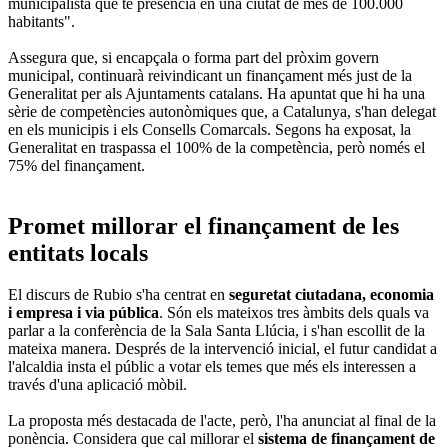
municipalista que té presència en una ciutat de més de 100.000
habitants".
Assegura que, si encapçala o forma part del pròxim govern
municipal, continuarà reivindicant un finançament més just de la
Generalitat per als Ajuntaments catalans. Ha apuntat que hi ha una
sèrie de competències autonòmiques que, a Catalunya, s'han delegat
en els municipis i els Consells Comarcals. Segons ha exposat, la
Generalitat en traspassa el 100% de la competència, però només el
75% del finançament.
Promet millorar el finançament de les
entitats locals
El discurs de Rubio s'ha centrat en
seguretat ciutadana, economia
i empresa i via pública
. Són els mateixos tres àmbits dels quals va
parlar a la conferència de la Sala Santa Llúcia, i s'han escollit de la
mateixa manera. Després de la intervenció inicial, el futur candidat a
l'alcaldia insta el públic a votar els temes que més els interessen a
través d'una aplicació mòbil.
La proposta més destacada de l'acte, però, l'ha anunciat al final de la
ponència. Considera que cal millorar el
sistema de finançament de