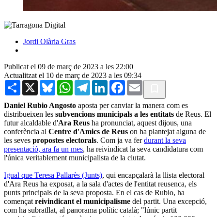
Jordi Olària Gras
Publicat el 09 de març de 2023 a les 22:00
Actualitzat el 10 de març de 2023 a les 09:34
Share
X
Bluesky
WhatsApp
Telegram
LinkedIn
Facebook
Email
Daniel Rubio Angosto
aposta per canviar la manera com es
distribueixen les
subvencions municipals a les entitats
de Reus. El
futur alcaldable d'
Ara Reus
ha pronunciat, aquest dijous, una
conferència al
Centre d'Amics de Reus
on ha plantejat alguna de
les seves
propostes electorals
. Com ja va fer
durant la seva
presentació, ara fa un mes
, ha reivindicat la seva candidatura com
l'única veritablement municipalista de la ciutat.
Igual que Teresa Pallarès (Junts)
, qui encapçalarà la llista electoral
d'Ara Reus ha exposat, a la sala d'actes de l'entitat reusenca, els
punts principals de la seva proposta. En el cas de Rubio, ha
començat
reivindicant el municipalisme
del partit. Una excepció,
com ha subratllat, al panorama polític català; "lúnic partit