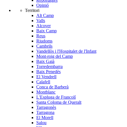
Reportatges
Opinió
Territori
Alt Camp
Valls
Alcover
Baix Camp
Reus
Riudoms
Cambrils
Vandellòs i l'Hospitalet de l'Infant
Mont-roig del Camp
Baix Gaià
Torredembarra
Baix Penedès
El Vendrell
Calafell
Conca de Barberà
Montblanc
L'Espluga de Francolí
Santa Coloma de Queralt
Tarragonès
Tarragona
El Morell
Salou