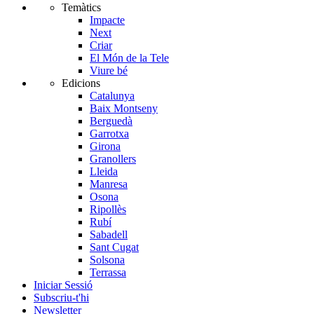
Temàtics
Impacte
Next
Criar
El Món de la Tele
Viure bé
Edicions
Catalunya
Baix Montseny
Berguedà
Garrotxa
Girona
Granollers
Lleida
Manresa
Osona
Ripollès
Rubí
Sabadell
Sant Cugat
Solsona
Terrassa
Iniciar Sessió
Subscriu-t'hi
Newsletter