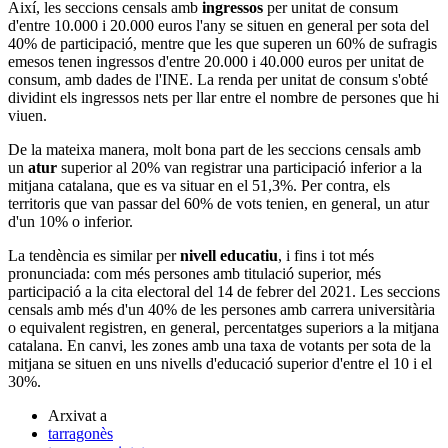
Així, les seccions censals amb
ingressos
per unitat de consum
d'entre 10.000 i 20.000 euros l'any se situen en general per sota del
40% de participació, mentre que les que superen un 60% de sufragis
emesos tenen ingressos d'entre 20.000 i 40.000 euros per unitat de
consum, amb dades de l'INE. La renda per unitat de consum s'obté
dividint els ingressos nets per llar entre el nombre de persones que hi
viuen.
De la mateixa manera, molt bona part de les seccions censals amb
un
atur
superior al 20% van registrar una participació inferior a la
mitjana catalana, que es va situar en el 51,3%. Per contra, els
territoris que van passar del 60% de vots tenien, en general, un atur
d'un 10% o inferior.
La tendència es similar per
nivell educatiu
, i fins i tot més
pronunciada: com més persones amb titulació superior, més
participació a la cita electoral del 14 de febrer del 2021. Les seccions
censals amb més d'un 40% de les persones amb carrera universitària
o equivalent registren, en general, percentatges superiors a la mitjana
catalana. En canvi, les zones amb una taxa de votants per sota de la
mitjana se situen en uns nivells d'educació superior d'entre el 10 i el
30%.
Arxivat a
tarragonès