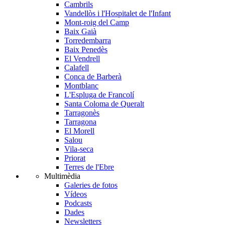
Cambrils
Vandellòs i l'Hospitalet de l'Infant
Mont-roig del Camp
Baix Gaià
Torredembarra
Baix Penedès
El Vendrell
Calafell
Conca de Barberà
Montblanc
L'Espluga de Francolí
Santa Coloma de Queralt
Tarragonès
Tarragona
El Morell
Salou
Vila-seca
Priorat
Terres de l'Ebre
Multimèdia
Galeries de fotos
Vídeos
Podcasts
Dades
Newsletters