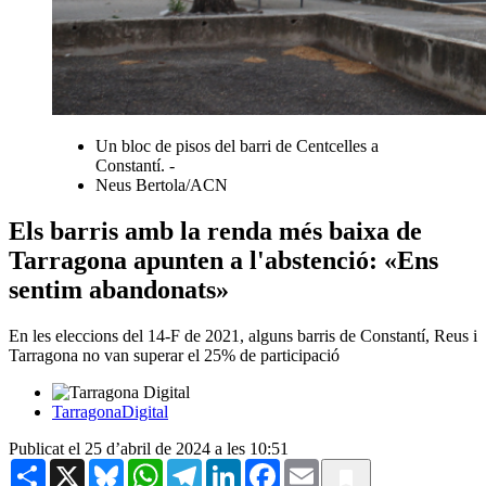
Un bloc de pisos del barri de Centcelles a
Constantí. -
Neus Bertola/ACN
Els barris amb la renda més baixa de
Tarragona apunten a l'abstenció: «Ens
sentim abandonats»
En les eleccions del 14-F de 2021, alguns barris de Constantí, Reus i
Tarragona no van superar el 25% de participació
TarragonaDigital
Publicat el 25 d’abril de 2024 a les 10:51
Share
X
Bluesky
WhatsApp
Telegram
LinkedIn
Facebook
Email