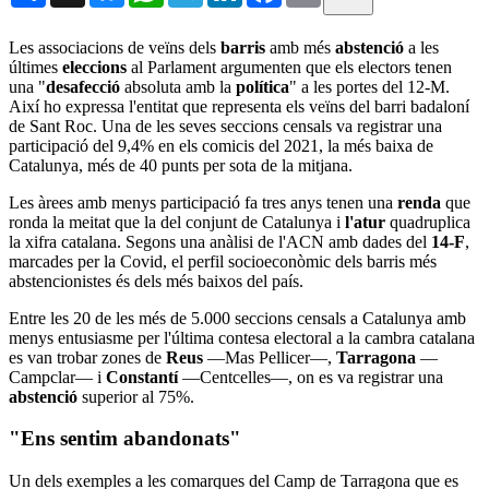
Les associacions de veïns dels
barris
amb més
abstenció
a les
últimes
eleccions
al Parlament argumenten que els electors tenen
una "
desafecció
absoluta amb la
política
" a les portes del 12-M.
Així ho expressa l'entitat que representa els veïns del barri badaloní
de Sant Roc. Una de les seves seccions censals va registrar una
participació del 9,4% en els comicis del 2021, la més baixa de
Catalunya, més de 40 punts per sota de la mitjana.
Les àrees amb menys participació fa tres anys tenen una
renda
que
ronda la meitat que la del conjunt de Catalunya i
l'atur
quadruplica
la xifra catalana. Segons una anàlisi de l'ACN amb dades del
14-F
,
marcades per la Covid, el perfil socioeconòmic dels barris més
abstencionistes és dels més baixos del país.
Entre les 20 de les més de 5.000 seccions censals a Catalunya amb
menys entusiasme per l'última contesa electoral a la cambra catalana
es van trobar zones de
Reus
—Mas Pellicer—,
Tarragona
—
Campclar— i
Constantí
—Centcelles—, on es va registrar una
abstenció
superior al 75%.
"Ens sentim abandonats"
Un dels exemples a les comarques del Camp de Tarragona que es