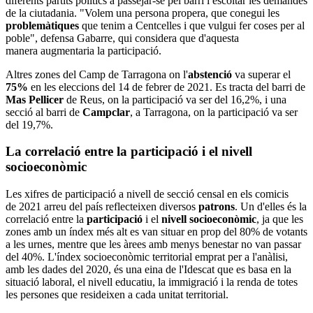
diferents partits polítics a passejar-se pel barri i escoltar les demandes
de la ciutadania. "Volem una persona propera, que conegui les
problemàtiques
que tenim a Centcelles i que vulgui fer coses per al
poble", defensa Gabarre, qui considera que d'aquesta
manera augmentaria la participació.
Altres zones del Camp de Tarragona on l'
abstenció
va superar el
75%
en les eleccions del 14 de febrer de 2021. Es tracta del barri de
Mas Pellicer
de Reus, on la participació va ser del 16,2%, i una
secció al barri de
Campclar
, a Tarragona, on la participació va ser
del 19,7%.
La correlació entre la participació i el nivell
socioeconòmic
Les xifres de participació a nivell de secció censal en els comicis
de 2021 arreu del país reflecteixen diversos
patrons
. Un d'elles és la
correlació entre la
participació
i el
nivell socioeconòmic
, ja que les
zones amb un índex més alt es van situar en prop del 80% de votants
a les urnes, mentre que les àrees amb menys benestar no van passar
del 40%. L'índex socioeconòmic territorial emprat per a l'anàlisi,
amb les dades del 2020, és una eina de l'Idescat que es basa en la
situació laboral, el nivell educatiu, la immigració i la renda de totes
les persones que resideixen a cada unitat territorial.