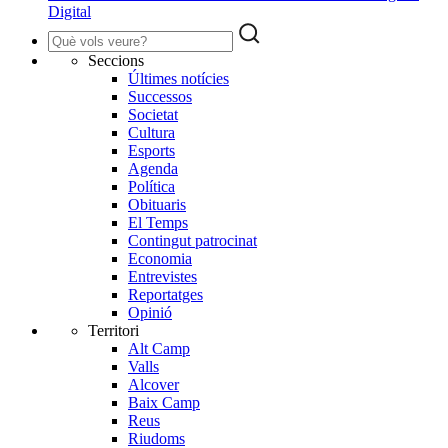
Digital
Seccions
Últimes notícies
Successos
Societat
Cultura
Esports
Agenda
Política
Obituaris
El Temps
Contingut patrocinat
Economia
Entrevistes
Reportatges
Opinió
Territori
Alt Camp
Valls
Alcover
Baix Camp
Reus
Riudoms