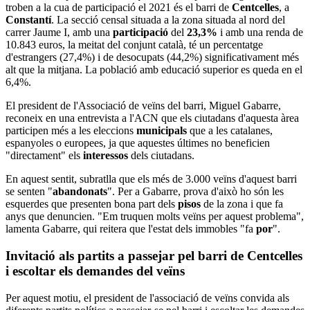
troben a la cua de participació el 2021 és el barri de
Centcelles
, a
Constantí
. La secció censal situada a la zona situada al nord del
carrer Jaume I, amb una
participació
del
23,3%
i amb una renda de
10.843 euros, la meitat del conjunt català, té un percentatge
d'estrangers (27,4%) i de desocupats (44,2%) significativament més
alt que la mitjana. La població amb educació superior es queda en el
6,4%.
El president de l'Associació de veïns del barri, Miguel Gabarre,
reconeix en una entrevista a l'ACN que els ciutadans d'aquesta àrea
participen més a les eleccions
municipals
que a les catalanes,
espanyoles o europees, ja que aquestes últimes no beneficien
"directament" els
interessos
dels ciutadans.
En aquest sentit, subratlla que els més de 3.000 veïns d'aquest barri
se senten "
abandonats
". Per a Gabarre, prova d'això ho són les
esquerdes que presenten bona part dels
pisos
de la zona i que fa
anys que denuncien. "Em truquen molts veïns per aquest problema",
lamenta Gabarre, qui reitera que l'estat dels immobles "fa
por
".
Invitació als partits a passejar pel barri de Centcelles
i escoltar els demandes del veïns
Per aquest motiu, el president de l'associació de veïns convida als