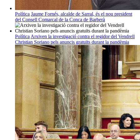
Política
Jaume Fornés, alcalde de Sarral, és el nou president
del Consell Comarcal de la Conca de Barberà
Política
Arxiven la investigació contra el regidor del Vendrell
Christian Soriano pels anuncis gratuïts durant la pandèmia