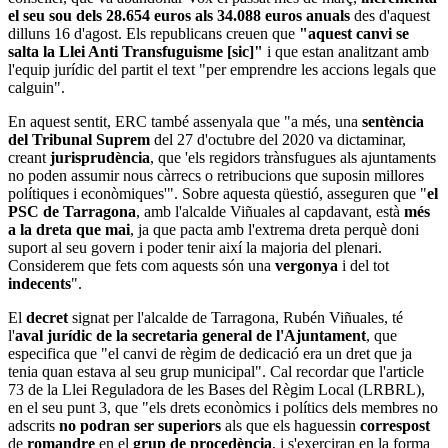
el seu sou dels 28.654 euros als 34.088 euros anuals
des d'aquest
dilluns 16 d'agost. Els republicans creuen que
"aquest canvi se
salta la Llei Anti Transfuguisme [sic]"
i que estan analitzant amb
l'equip jurídic del partit el text "per emprendre les accions legals que
calguin".
En aquest sentit, ERC també assenyala que "a més, una
sentència
del Tribunal Suprem
del 27 d'octubre del 2020 va dictaminar,
creant
jurisprudència
, que 'els regidors trànsfugues als ajuntaments
no poden assumir nous càrrecs o retribucions que suposin millores
polítiques i econòmiques'". Sobre aquesta qüestió, asseguren que "
el
PSC de Tarragona
, amb l'alcalde Viñuales al capdavant, està
més
a la dreta que mai
, ja que pacta amb l'extrema dreta perquè doni
suport al seu govern i poder tenir així la majoria del plenari.
Considerem que fets com aquests són una
vergonya
i del tot
indecents
".
El
decret
signat per l'alcalde de Tarragona, Rubén Viñuales, té
l'
aval jurídic de la secretaria general de l'Ajuntament
, que
especifica que "el canvi de règim de dedicació era un dret que ja
tenia quan estava al seu grup municipal". Cal recordar que l'article
73 de la Llei Reguladora de les Bases del Règim Local (LRBRL),
en el seu punt 3, que "els drets econòmics i polítics dels membres no
adscrits
no podran ser superiors
als que els haguessin
correspost
de
romandre
en el
grup de procedència
, i s'exerciran en la forma