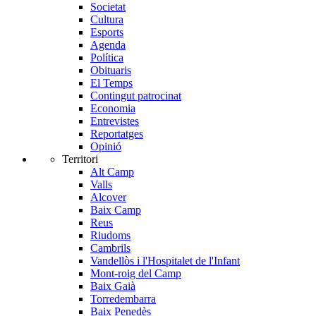
Societat
Cultura
Esports
Agenda
Política
Obituaris
El Temps
Contingut patrocinat
Economia
Entrevistes
Reportatges
Opinió
Territori
Alt Camp
Valls
Alcover
Baix Camp
Reus
Riudoms
Cambrils
Vandellòs i l'Hospitalet de l'Infant
Mont-roig del Camp
Baix Gaià
Torredembarra
Baix Penedès