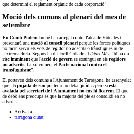
que determini el reglament orgànic de cada corporació".
Moció dels comuns al plenari del mes de
setembre
En Comú Podem
també ha carregat contra l'alcalde Viñuales i
presentarà una
moció al consell plenari
perquè les forces polítiques
no facin servir els vots de regidor no adscrits o trànsfugues ni de
l'extrema dreta. Segons ha dit Jordi Collado al
Diari Més
, "hi ha un
risc imminent
que l'
acció de govern
se sostingui en els
regidors
no adscrits
. I això vulnera el
Pacte nacional contra el
transfuguisme
".
El portaveu dels comuns a l'Ajuntament de Tarragona, ha assenyalat
que "la
pujada de sou
pot tenir un debat jurídic, però
si està
avalada pel secretari de l'Ajuntament no ens hi ficarem
. El que
de debò ens preocupa és que la majoria del ple es consolidi en no
adscrits".
Arxivat a
tarragona ciutat