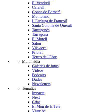
El Vendrell
Calafell
Conca de Barberà
Montblanc
L'Espluga de Francolí
Santa Coloma de Queralt
Tarragonès
Tarragona
El Morell
Salou
Vila-seca
Priorat
Terres de l'Ebre
Multimèdia
Galeries de fotos
Vídeos
Podcasts
Dades
Newsletters
Temàtics
Impacte
Next
Criar
El Món de la Tele
Viure bé