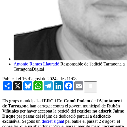
Antonio Ramos Llauradó
Responsable de l'edició Tarragona a
TarragonaDigital
Publicat el 16 d’agost de 2024 a les 11:08
Share
X
Bluesky
WhatsApp
Telegram
LinkedIn
Facebook
Email
Els grups municipals d'
ERC
i
En Comú Podem
de l'
Ajuntament
de Tarragona
han carregat contra el govern municipal de
Rubén
Viñuales
per haver acceptat la petició del
regidor no adscrit Jaime
Duque
per passar del règim de dedicació parcial a
dedicació
exclusiva
. Segons un
decret signat
pel batlle el passat 2 d'agost, el
conseller, que va abandonar Vox el passat mes de març,
incrementa