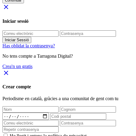
Continuar
close
Iniciar sessió
Iniciar Sessió
Has oblidat la contrasenya?
No tens compte a Tarragona Digital?
Crea'n un gratis
close
Crear compte
Periodisme
en català
, gràcies a una comunitat de gent com tu
He llegit i entenc la política de privacitat