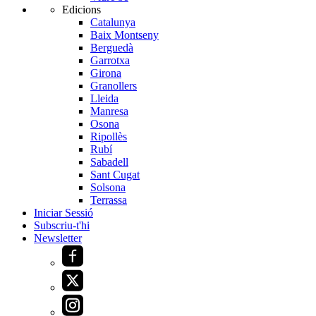
Edicions
Catalunya
Baix Montseny
Berguedà
Garrotxa
Girona
Granollers
Lleida
Manresa
Osona
Ripollès
Rubí
Sabadell
Sant Cugat
Solsona
Terrassa
Iniciar Sessió
Subscriu-t'hi
Newsletter