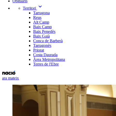
Obituaris
expand_more
Territori
Tarragona
Reus
Alt Camp
Baix Camp
Baix Penedès
Baix Gaià
Conca de Barberà
Tarragonès
Priorat
Costa Daurada
Àrea Metropolitana
Terres de l'Ebre
ara mateix