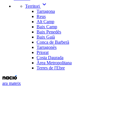
expand_more
Territori
Tarragona
Reus
Alt Camp
Baix Camp
Baix Penedès
Baix Gaià
Conca de Barberà
Tarragonès
Priorat
Costa Daurada
Àrea Metropolitana
Terres de l'Ebre
ara mateix