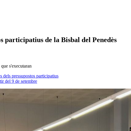
os participatius de la Bisbal del Penedès
s que s'executaran
 dels pressupostos participatius
tir del 9 de setembre