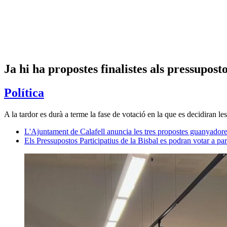
Ja hi ha propostes finalistes als pressupost
Política
A la tardor es durà a terme la fase de votació en la que es decidiran le
L'Ajuntament de Calafell anuncia les tres propostes guanyadores
Els Pressupostos Participatius de la Bisbal es podran votar a par