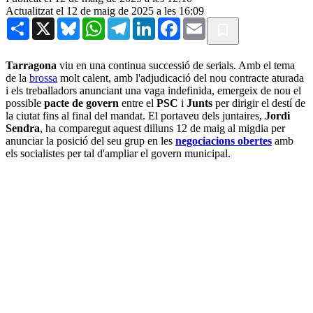
Actualitzat el 12 de maig de 2025 a les 16:09
Share
X
Bluesky
WhatsApp
Telegram
LinkedIn
Facebook
Email
Tarragona
viu en una continua successió de serials. Amb el tema
de la
brossa
molt calent, amb l'adjudicació del nou contracte aturada
i els treballadors anunciant una vaga indefinida, emergeix de nou el
possible
pacte de govern
entre el
PSC
i
Junts
per dirigir el destí de
la ciutat fins al final del mandat. El portaveu dels juntaires,
Jordi
Sendra
, ha comparegut aquest dilluns 12 de maig al migdia per
anunciar la posició del seu grup en les
negociacions obertes
amb
els socialistes per tal d'ampliar el govern municipal.