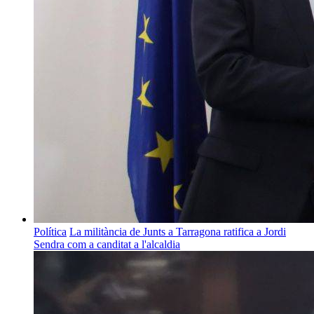
Política
La militància de Junts a Tarragona ratifica a Jordi
Sendra com a canditat a l'alcaldia