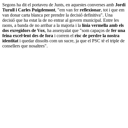
Segons ha dit el portaveu de Junts, en aquestes converses amb
Jordi
Turull i Carles Puigdemont
, "em van fer
reflexionar
, tot i que em
van donar carta blanca per prendre la decisió definitiva". Una
decisió que ha estat la de no entrar al govern municipal. Entre les
raons, a banda de no arribar a la majoria i la
línia vermella amb els
dos exregidors de Vox
, ha assenyalat que "som capaços de
fer una
feina excel·lent des de fora
i correm el
risc de perdre la nostra
identitat
i quedar dissolts com un sucre, ja que el PSC té el triple de
consellers que nosaltres".