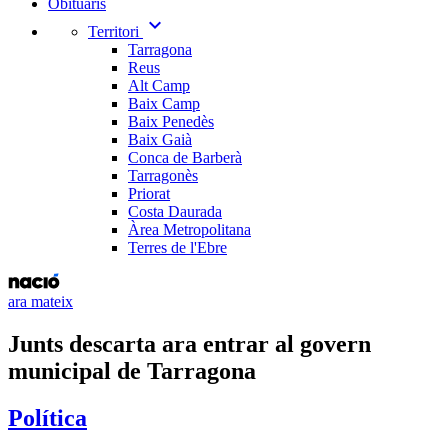
Obituaris
expand_more
Territori
Tarragona
Reus
Alt Camp
Baix Camp
Baix Penedès
Baix Gaià
Conca de Barberà
Tarragonès
Priorat
Costa Daurada
Àrea Metropolitana
Terres de l'Ebre
ara mateix
Junts descarta ara entrar al govern
municipal de Tarragona
Política