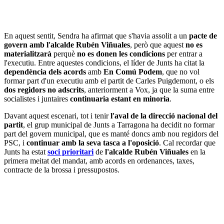
En aquest sentit, Sendra ha afirmat que s'havia assolit a un
pacte de
govern amb l'alcalde Rubén Viñuales
, però que aquest
no es
materialitzarà
perquè
no es donen les condicions
per entrar a
l'executiu. Entre aquestes condicions, el líder de Junts ha citat la
dependència dels acords
amb
En Comú Podem
, que no vol
formar part d'un executiu amb el partit de Carles Puigdemont, o els
dos regidors no adscrits
, anteriorment a Vox, ja que la suma entre
socialistes i juntaires
continuaria estant en minoria
.
Davant aquest escenari, tot i tenir
l'aval de la direcció nacional del
partit
, el grup municipal de Junts a Tarragona ha decidit no formar
part del govern municipal, que es manté doncs amb nou regidors del
PSC, i
continuar amb la seva tasca a l'oposició
. Cal recordar que
Junts ha estat
soci prioritari
de
l'alcalde Rubén Viñuales
en la
primera meitat del mandat, amb acords en ordenances, taxes,
contracte de la brossa i pressupostos.