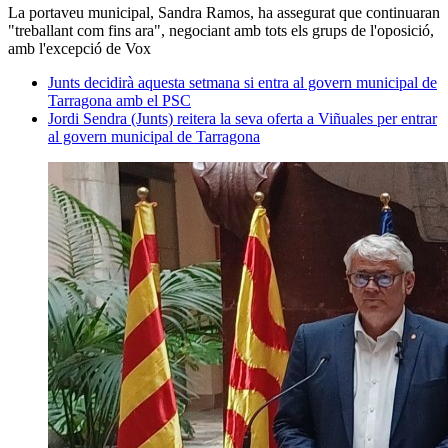
La portaveu municipal, Sandra Ramos, ha assegurat que continuaran
"treballant com fins ara", negociant amb tots els grups de l'oposició,
amb l'excepció de Vox
Junts decidirà aquesta setmana si entra al govern municipal de
Tarragona amb el PSC
Jordi Sendra (Junts) reitera la seva oferta a Viñuales per entrar
al govern municipal de Tarragona