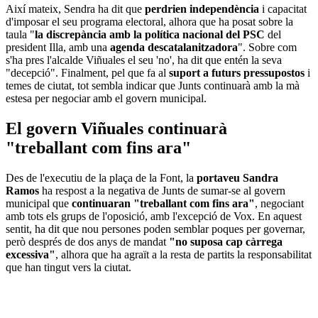
Així mateix, Sendra ha dit que
perdrien independència
i capacitat
d'imposar el seu programa electoral, alhora que ha posat sobre la
taula "
la discrepància amb la política nacional del PSC
del
president Illa, amb una
agenda descatalanitzadora
". Sobre com
s'ha pres l'alcalde Viñuales el seu 'no', ha dit que entén la seva
"decepció". Finalment, pel que fa al
suport a futurs pressupostos
i
temes de ciutat, tot sembla indicar que Junts continuarà amb la mà
estesa per negociar amb el govern municipal.
El govern Viñuales continuarà
"treballant com fins ara"
Des de l'executiu de la plaça de la Font, la
portaveu Sandra
Ramos
ha respost a la negativa de Junts de sumar-se al govern
municipal que
continuaran "treballant com fins ara"
, negociant
amb tots els grups de l'oposició, amb l'excepció de Vox. En aquest
sentit, ha dit que nou persones poden semblar poques per governar,
però després de dos anys de mandat
"no suposa cap càrrega
excessiva"
, alhora que ha agraït a la resta de partits la responsabilitat
que han tingut vers la ciutat.