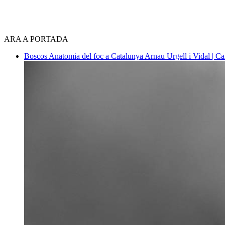
ARA A PORTADA
Boscos
Anatomia del foc a Catalunya
Arnau Urgell i Vidal | Ca