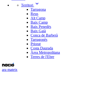
expand_more
Territori
Tarragona
Reus
Alt Camp
Baix Camp
Baix Penedès
Baix Gaià
Conca de Barberà
Tarragonès
Priorat
Costa Daurada
Àrea Metropolitana
Terres de l'Ebre
ara mateix