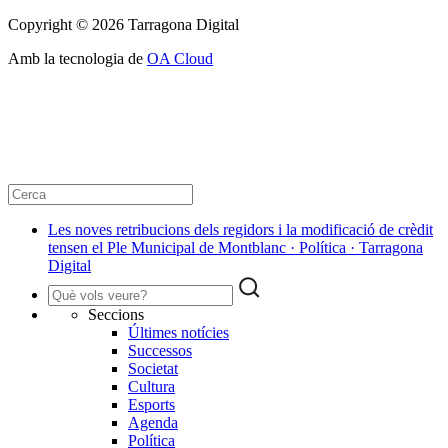
Copyright © 2026 Tarragona Digital
Amb la tecnologia de
OA Cloud
Les noves retribucions dels regidors i la modificació de crèdit
tensen el Ple Municipal de Montblanc · Política · Tarragona
Digital
Seccions
Últimes notícies
Successos
Societat
Cultura
Esports
Agenda
Política