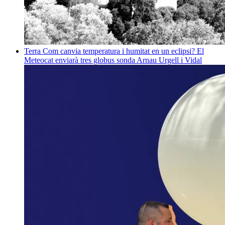
Terra
Com canvia temperatura i humitat en un eclipsi? El
Meteocat enviarà tres globus sonda
Arnau Urgell i Vidal