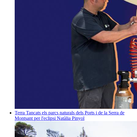
Terra
Tancats els parcs naturals dels Ports i de la Serra de
Montsant per l'eclipsi
Natàlia Pinyol