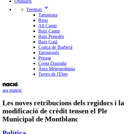
Obituaris
expand_more
Territori
Tarragona
Reus
Alt Camp
Baix Camp
Baix Penedès
Baix Gaià
Conca de Barberà
Tarragonès
Priorat
Costa Daurada
Àrea Metropolitana
Terres de l'Ebre
ara mateix
Les noves retribucions dels regidors i la
modificació de crèdit tensen el Ple
Municipal de Montblanc
Política