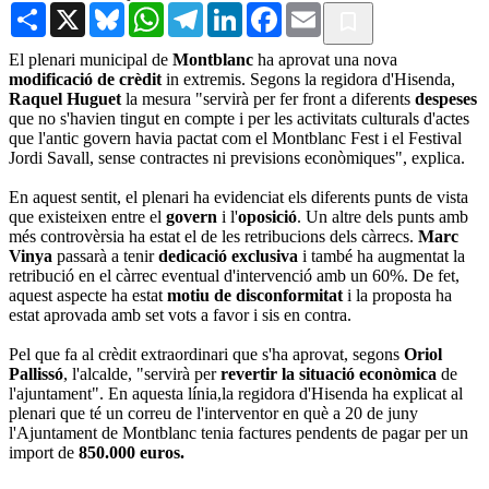
Share
X
Bluesky
WhatsApp
Telegram
LinkedIn
Facebook
Email
El plenari municipal de
Montblanc
ha aprovat una nova
modificació de crèdit
in extremis. Segons la regidora d'Hisenda,
Raquel Huguet
la mesura "servirà per fer front a diferents
despeses
que no s'havien tingut en compte i per les activitats culturals d'actes
que l'antic govern havia pactat com el Montblanc Fest i el Festival
Jordi Savall, sense contractes ni previsions econòmiques", explica.
En aquest sentit, el plenari ha evidenciat els diferents punts de vista
que existeixen entre el
govern
i l'
oposició
. Un altre dels punts amb
més controvèrsia ha estat el de les retribucions dels càrrecs.
Marc
Vinya
passarà a tenir
dedicació exclusiva
i també ha augmentat la
retribució en el càrrec eventual d'intervenció amb un 60%. De fet,
aquest aspecte ha estat
motiu de disconformitat
i la proposta ha
estat aprovada amb set vots a favor i sis en contra.
Pel que fa al crèdit extraordinari que s'ha aprovat, segons
Oriol
Pallissó
, l'alcalde, "servirà per
revertir la situació econòmica
de
l'ajuntament". En aquesta línia,la regidora d'Hisenda ha explicat al
plenari que té un correu de l'interventor en què a 20 de juny
l'Ajuntament de Montblanc tenia factures pendents de pagar per un
import de
850.000 euros.