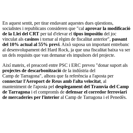
En aquest sentit, per tirar endavant aquestes dues qüestions,
socialistes i republicans consideren que "cal
aprovar la modificació
de la Llei del CRT
per tal d'elevar el
tipus impositiu
del joc
vinculat als
casinos
i tornar al règim de fiscalitat anterior",
passant
del 10% actual al 55% previ
. Això suposa un important entrebanc
al desenvolupament del Hard Rock, ja que una fiscalitat baixa va ser
un dels requisits que van demanar els impulsors del projecte.
Així mateix, el preacord entre PSC i ERC preveu "donar suport als
projectes de descarbonització
de la indústria del
Camp de Tarragona", alhora que fa referència a l'aposta per
connectar l'Aeroport de Reus amb l'alta velocitat
, al
manteniment de l'aposta pel
desplegament del Tramvia del Camp
de Tarragona
i el compromís de
defensar el corredor ferroviari
de mercaderies per l'interior
al Camp de Tarragona i el Penedès.