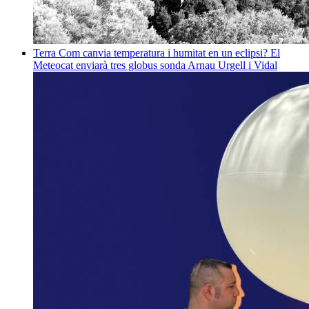
Terra
Com canvia temperatura i humitat en un eclipsi? El
Meteocat enviarà tres globus sonda
Arnau Urgell i Vidal