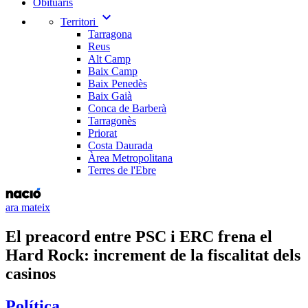
Obituaris
expand_more
Territori
Tarragona
Reus
Alt Camp
Baix Camp
Baix Penedès
Baix Gaià
Conca de Barberà
Tarragonès
Priorat
Costa Daurada
Àrea Metropolitana
Terres de l'Ebre
ara mateix
El preacord entre PSC i ERC frena el
Hard Rock: increment de la fiscalitat dels
casinos
Política