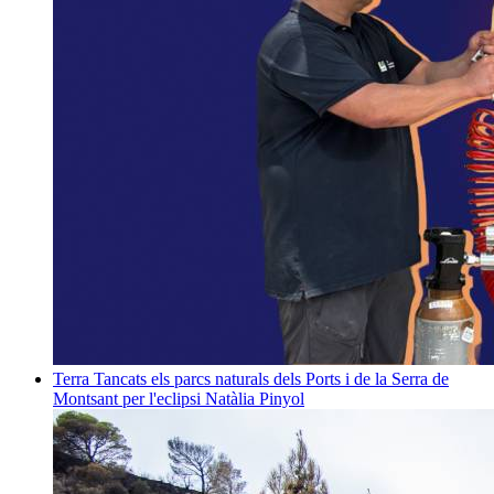
Terra
Tancats els parcs naturals dels Ports i de la Serra de
Montsant per l'eclipsi
Natàlia Pinyol