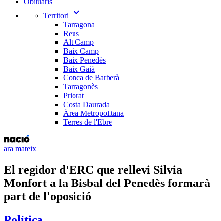
Obituaris
expand_more
Territori
Tarragona
Reus
Alt Camp
Baix Camp
Baix Penedès
Baix Gaià
Conca de Barberà
Tarragonès
Priorat
Costa Daurada
Àrea Metropolitana
Terres de l'Ebre
ara mateix
El regidor d'ERC que rellevi Silvia
Monfort a la Bisbal del Penedès formarà
part de l'oposició
Política