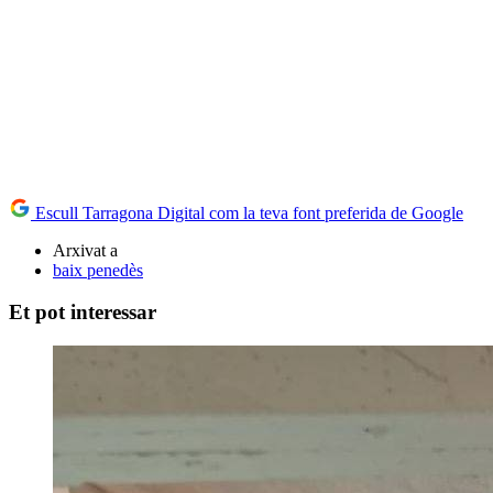
Escull Tarragona Digital com la teva font preferida de Google
Arxivat a
baix penedès
Et pot interessar