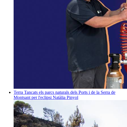
Terra
Tancats els parcs naturals dels Ports i de la Serra de
Montsant per l'eclipsi
Natàlia Pinyol