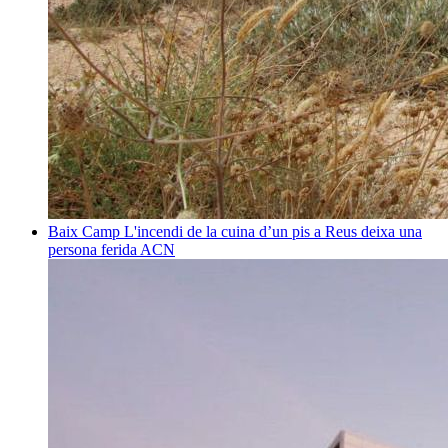
Baix Camp
L'incendi de la cuina d’un pis a Reus deixa una
persona ferida
ACN