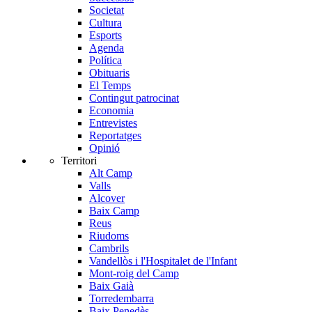
Societat
Cultura
Esports
Agenda
Política
Obituaris
El Temps
Contingut patrocinat
Economia
Entrevistes
Reportatges
Opinió
Territori
Alt Camp
Valls
Alcover
Baix Camp
Reus
Riudoms
Cambrils
Vandellòs i l'Hospitalet de l'Infant
Mont-roig del Camp
Baix Gaià
Torredembarra
Baix Penedès