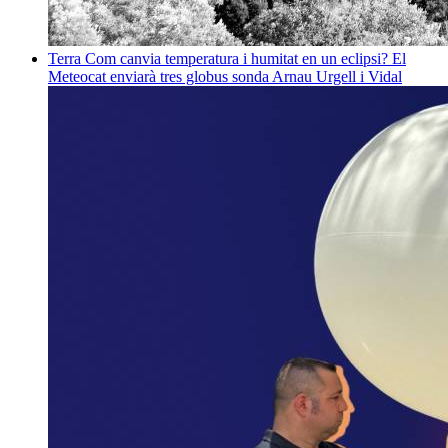
Terra
Com canvia temperatura i humitat en un eclipsi? El
Meteocat enviarà tres globus sonda
Arnau Urgell i Vidal