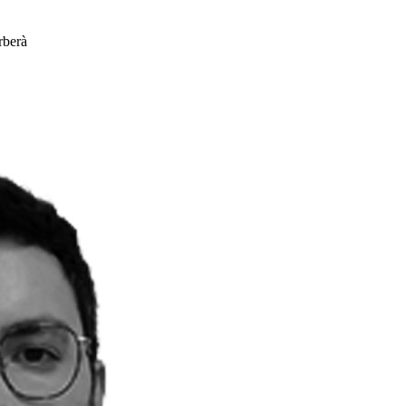
rberà