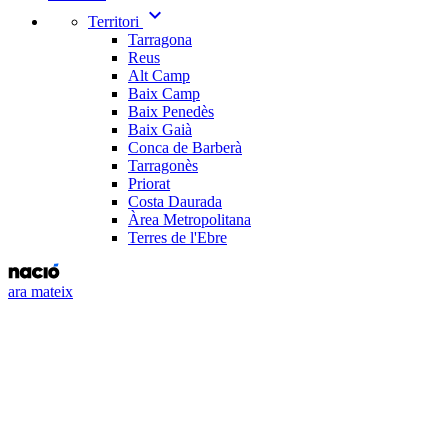
expand_more
Territori
Tarragona
Reus
Alt Camp
Baix Camp
Baix Penedès
Baix Gaià
Conca de Barberà
Tarragonès
Priorat
Costa Daurada
Àrea Metropolitana
Terres de l'Ebre
ara mateix