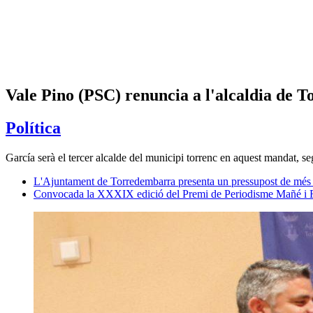
Vale Pino (PSC) renuncia a l'alcaldia de 
Política
García serà el tercer alcalde del municipi torrenc en aquest mandat, seg
L'Ajuntament de Torredembarra presenta un pressupost de més 
Convocada la XXXIX edició del Premi de Periodisme Mañé i 