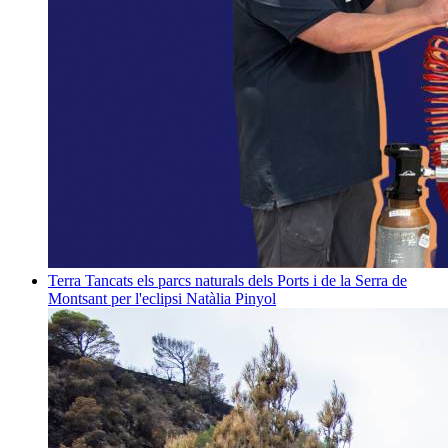
Terra
Tancats els parcs naturals dels Ports i de la Serra de
Montsant per l'eclipsi
Natàlia Pinyol