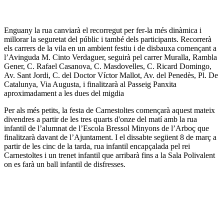
Enguany la rua canviarà el recorregut per fer-la més dinàmica i
millorar la seguretat del públic i també dels participants. Recorrerà
els carrers de la vila en un ambient festiu i de disbauxa començant a
l’Avinguda M. Cinto Verdaguer, seguirà pel carrer Muralla, Rambla
Gener, C. Rafael Casanova, C. Masdovelles, C. Ricard Domingo,
Av. Sant Jordi, C. del Doctor Víctor Mallot, Av. del Penedès, Pl. De
Catalunya, Via Augusta, i finalitzarà al Passeig Panxita
aproximadament a les dues del migdia
Per als més petits, la festa de Carnestoltes començarà aquest mateix
divendres a partir de les tres quarts d'onze del matí amb la rua
infantil de l’alumnat de l’Escola Bressol Minyons de l’Arboç que
finalitzarà davant de l’Ajuntament. I el dissabte següent 8 de març a
partir de les cinc de la tarda, rua infantil encapçalada pel rei
Carnestoltes i un trenet infantil que arribarà fins a la Sala Polivalent
on es farà un ball infantil de disfresses.