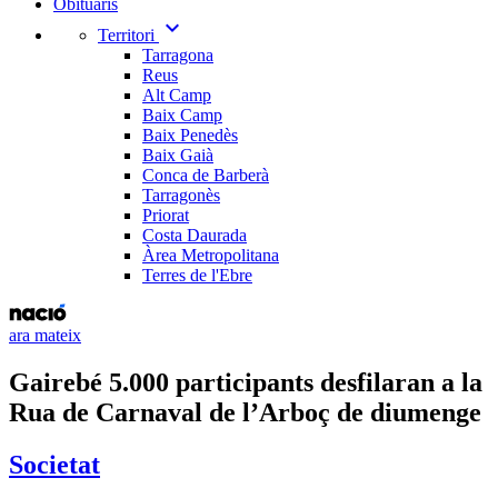
Obituaris
expand_more
Territori
Tarragona
Reus
Alt Camp
Baix Camp
Baix Penedès
Baix Gaià
Conca de Barberà
Tarragonès
Priorat
Costa Daurada
Àrea Metropolitana
Terres de l'Ebre
ara mateix
Gairebé 5.000 participants desfilaran a la
Rua de Carnaval de l’Arboç de diumenge
Societat