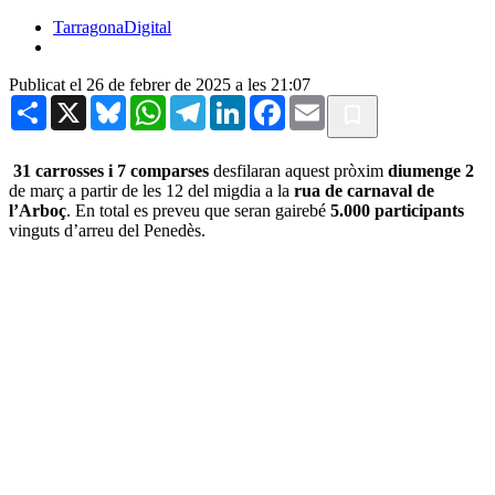
TarragonaDigital
Publicat el 26 de febrer de 2025 a les 21:07
Share
X
Bluesky
WhatsApp
Telegram
LinkedIn
Facebook
Email
31 carrosses i 7 comparses
desfilaran aquest pròxim
diumenge 2
de març a partir de les 12 del migdia a la
rua de carnaval de
l’Arboç
. En total es preveu que seran gairebé
5.000 participants
vinguts d’arreu del Penedès.