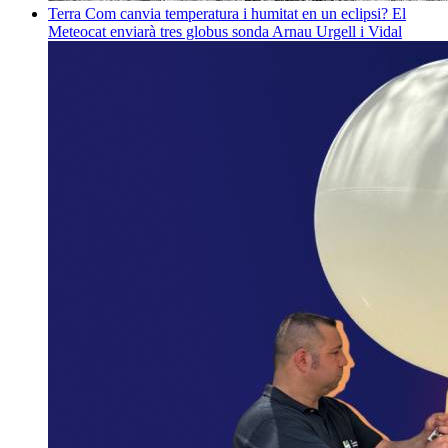
Terra
Com canvia temperatura i humitat en un eclipsi? El
Meteocat enviarà tres globus sonda
Arnau Urgell i Vidal