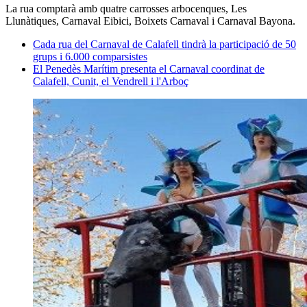
La rua comptarà amb quatre carrosses arbocenques, Les
Llunàtiques, Carnaval Eibici, Boixets Carnaval i Carnaval Bayona.
Cada rua del Carnaval de Calafell tindrà la participació de 50
grups i 6.000 comparsistes
El Penedès Marítim presenta el Carnaval coordinat de
Calafell, Cunit, el Vendrell i l'Arboç