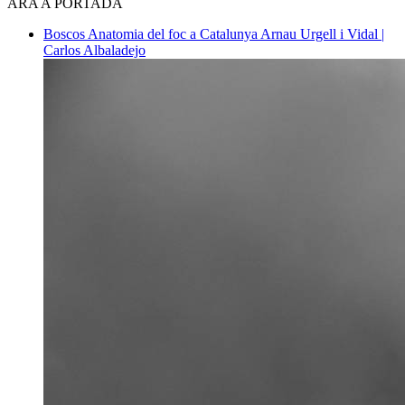
ARA A PORTADA
Boscos
Anatomia del foc a Catalunya
Arnau Urgell i Vidal |
Carlos Albaladejo