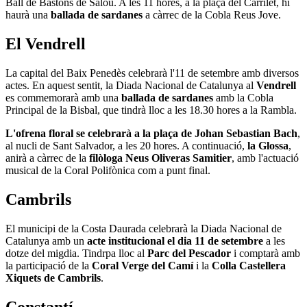
Ball de Bastons de Salou. A les 11 hores, a la plaça del Carrilet, hi
haurà una
ballada de sardanes
a càrrec de la Cobla Reus Jove.
El Vendrell
La capital del Baix Penedès celebrarà l'11 de setembre amb diversos
actes. En aquest sentit, la Diada Nacional de Catalunya al
Vendrell
es commemorarà amb una
ballada de sardanes
amb la Cobla
Principal de la Bisbal, que tindrà lloc a les 18.30 hores a la Rambla.
L'ofrena floral se celebrarà a la plaça de Johan Sebastian Bach
,
al nucli de Sant Salvador, a les 20 hores. A continuació,
la Glossa
,
anirà a càrrec de la
filòloga Neus Oliveras Samitier
, amb l'actuació
musical de la Coral Polifònica com a punt final.
Cambrils
El municipi de la Costa Daurada celebrarà la Diada Nacional de
Catalunya amb un
acte institucional el dia 11 de setembre
a les
dotze del migdia. Tindrpa lloc al
Parc del Pescador
i comptarà amb
la participació de la
Coral Verge del Camí
i la
Colla Castellera
Xiquets de Cambrils
.
Constantí