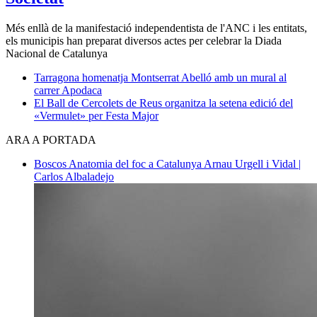
Més enllà de la manifestació independentista de l'ANC i les entitats,
els municipis han preparat diversos actes per celebrar la Diada
Nacional de Catalunya
Tarragona homenatja Montserrat Abelló amb un mural al
carrer Apodaca
El Ball de Cercolets de Reus organitza la setena edició del
«Vermulet» per Festa Major
ARA A PORTADA
Boscos
Anatomia del foc a Catalunya
Arnau Urgell i Vidal |
Carlos Albaladejo