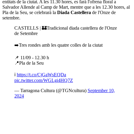
entitats de la ciutat. A les 11.30 hores, es farà l'ofrena floral a
Salvador Allende al Camp de Mart, mentre que a les 12.30 hores, al
Pla de la Seu, se celebrarà la
Diada Castellera
de l'Onze de
setembre.
CASTELLS | 🏰Tradicional diada castellera de l'Onze
de Setembre
➡️Tres rondes amb les quatre colles de la ciutat
📌 11/09 - 12.30 h
📍Pla de la Seu
ℹ️
https://t.co/CjGaWsEQDa
pic.twitter.com/WGLgi4HQ7Z
— Tarragona Cultura (@TGNcultura)
September 10,
2024