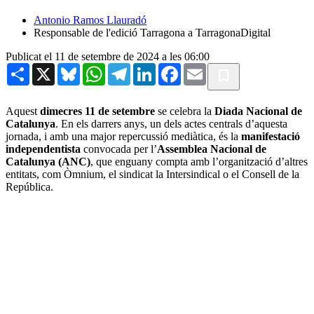
Antonio Ramos Llauradó
Responsable de l'edició Tarragona a TarragonaDigital
Publicat el 11 de setembre de 2024 a les 06:00
Share
X
Bluesky
WhatsApp
Telegram
LinkedIn
Facebook
Email
Aquest
dimecres 11 de setembre
se celebra la
Diada Nacional de
Catalunya
. En els darrers anys, un dels actes centrals d’aquesta
jornada, i amb una major repercussió mediàtica, és la
manifestació
independentista
convocada per l’
Assemblea Nacional de
Catalunya (ANC)
, que enguany compta amb l’organització d’altres
entitats, com Òmnium, el sindicat la Intersindical o el Consell de la
República.