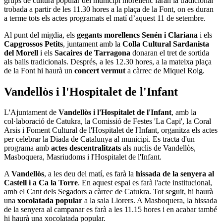
grups de cultura popular del municipi morellenc faran la tradicional
trobada a partir de les 11.30 hores a la plaça de la Font, on es duran
a terme tots els actes programats el matí d’aquest 11 de setembre.
Al punt del migdia, els
gegants morellencs Senén i Clariana
i els
Capgrossos Petits
, juntament amb la
Colla Cultural Sardanista
del Morell
i els
Sacaires de Tarragona
donaran el tret de sortida
als balls tradicionals. Després, a les 12.30 hores, a la mateixa plaça
de la Font hi haurà un
concert vermut
a càrrec de Miquel Roig.
Vandellòs i l'Hospitalet de l'Infant
L'Ajuntament de
Vandellòs i l'Hospitalet de l'Infant
, amb la
col·laboració de Catukra, la Comissió de Festes 'La Capi', la Coral
Arsis i Foment Cultural de l'Hospitalet de l'Infant, organitza els actes
per celebrar la Diada de Catalunya al municipi. Es tracta d'un
programa amb
actes descentralitzats
als nuclis de Vandellòs,
Masboquera, Masriudoms i l'Hospitalet de l'Infant.
A
Vandellòs
, a les deu del matí, es farà la
hissada de la senyera al
Castell i a Ca la Torre
. En aquest espai es farà l'acte institucional,
amb el Cant dels Segadors a càrrec de Catukra. Tot seguit, hi haurà
una
xocolatada popular
a la sala Llorers. A Masboquera, la hissada
de la senyera al campanar es farà a les 11.15 hores i en acabar també
hi haurà una xocolatada popular.