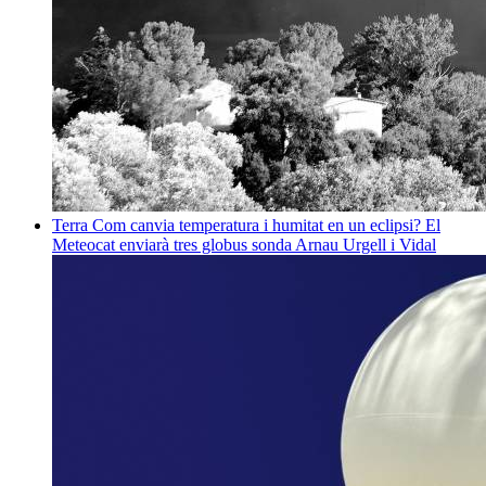
Terra
Com canvia temperatura i humitat en un eclipsi? El
Meteocat enviarà tres globus sonda
Arnau Urgell i Vidal