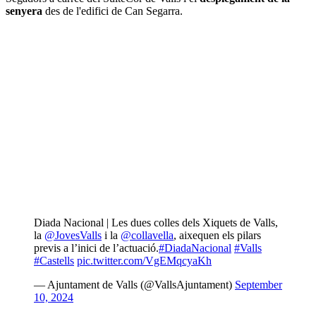
senyera
des de l'edifici de Can Segarra.
Diada Nacional | Les dues colles dels Xiquets de Valls,
la
@JovesValls
i la
@collavella
, aixequen els pilars
previs a l’inici de l’actuació.
#DiadaNacional
#Valls
#Castells
pic.twitter.com/VgEMqcyaKh
— Ajuntament de Valls (@VallsAjuntament)
September
10, 2024