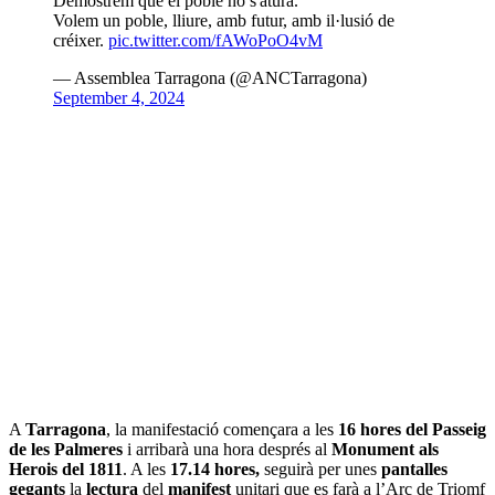
Demostrem que el poble no s'atura.
Volem un poble, lliure, amb futur, amb il·lusió de
créixer.
pic.twitter.com/fAWoPoO4vM
— Assemblea Tarragona (@ANCTarragona)
September 4, 2024
A
Tarragona
, la manifestació començara a les
16 hores del Passeig
de les Palmeres
i arribarà una hora després al
Monument als
Herois del 1811
. A les
17.14 hores,
seguirà per unes
pantalles
gegants
la
lectura
del
manifest
unitari que es farà a l’Arc de Triomf