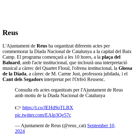
Reus
L'Ajuntament de
Reus
ha organitzat diferents actes per
commemorar la Diada Nacional de Catalunya a la capital del Baix
Camp. El programa començarà a les 10 hores, a la
plaça del
Baluard
, amb l'acte institucional, que inclourà una interpretació
musical a càrrec del Quartet Floral, l'ofrena institucional, la
Glossa
de la Diada
, a càrrec de M. Carme Just, professora jubilada, i el
Cant dels Segadors
interpretat per l'Orfeó Reusenc.
Consulta els actes organitzats per l'Ajuntament de Reus
amb motiu de la Diada Nacional de Catalunya
👉
https://t.co/JEHd9oTLBX
pic.twitter.com/EAlp3Qe57c
— Ajuntament de Reus (@reus_cat)
September 10,
2024