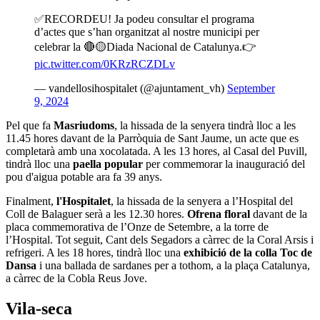
✅RECORDEU! Ja podeu consultar el programa
d’actes que s’han organitzat al nostre municipi per
celebrar la 🔴🟡Diada Nacional de Catalunya.👉
pic.twitter.com/0KRzRCZDLv
— vandellosihospitalet (@ajuntament_vh)
September
9, 2024
Pel que fa
Masriudoms
, la hissada de la senyera tindrà lloc a les
11.45 hores davant de la Parròquia de Sant Jaume, un acte que es
completarà amb una xocolatada. A les 13 hores, al Casal del Puvill,
tindrà lloc una
paella popular
per commemorar la inauguració del
pou d'aigua potable ara fa 39 anys.
Finalment,
l'Hospitalet
, la hissada de la senyera a l’Hospital del
Coll de Balaguer serà a les 12.30 hores.
Ofrena floral
davant de la
placa commemorativa de l’Onze de Setembre, a la torre de
l’Hospital. Tot seguit, Cant dels Segadors a càrrec de la Coral Arsis i
refrigeri. A les 18 hores, tindrà lloc una
exhibició de la colla Toc de
Dansa
i una ballada de sardanes per a tothom, a la plaça Catalunya,
a càrrec de la Cobla Reus Jove.
Vila-seca