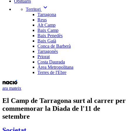
Obituaris
expand_more
Territori
Tarragona
Reus
Alt Camp
Baix Camp
Baix Penedès
Baix Gaià
Conca de Barberà
Tarragonès
Priorat
Costa Daurada
Àrea Metropolitana
Terres de l'Ebre
ara mateix
El Camp de Tarragona surt al carrer per
commemorar la Diada de l'11 de
setembre
Societat