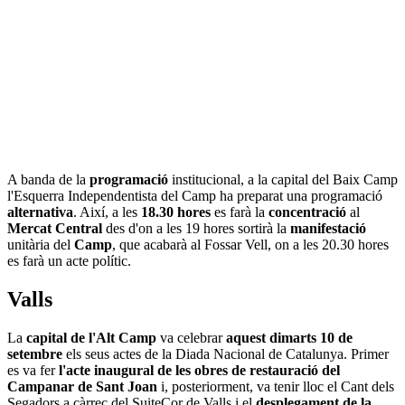
A banda de la
programació
institucional, a la capital del Baix Camp
l'Esquerra Independentista del Camp ha preparat una programació
alternativa
. Així, a les
18.30 hores
es farà la
concentració
al
Mercat Central
des d'on a les 19 hores sortirà la
manifestació
unitària del
Camp
, que acabarà al Fossar Vell, on a les 20.30 hores
es farà un acte polític.
Valls
La
capital de l'Alt Camp
va celebrar
aquest dimarts 10 de
setembre
els seus actes de la Diada Nacional de Catalunya. Primer
es va fer
l'acte inaugural de les obres de restauració del
Campanar de Sant Joan
i, posteriorment, va tenir lloc el Cant dels
Segadors a càrrec del SuiteCor de Valls i el
desplegament de la