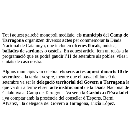
Tot i aquest gairebé monopoli mediàtic, els
municipis
del
Camp de
Tarragona
organitzen diversos
actes
per commemorar la Diada
Nacional de Catalunya, que inclouen
ofrenes florals
, música,
ballades de sardanes
o castells. En aquest article, fem un repàs a la
programació que es podrà gaudir l’11 de setembre als pobles, viles i
ciutats de casa nostra.
Alguns municipis van celebrar
els seus actes aquest dimarts 10 de
setembre
a la tarda i vespre, mentre que el passat dilluns 9 de
setembre va ser la
delegació territorial del Govern a Tarragona
la
que va dur a terme el seu
acte institucional
de la Diada Nacional de
Catalunya al Camp de Tarragona. Va ser a la
Cartoixa d'Escaladei
i va comptar amb la presència del conseller d’Esports, Berni
Álvarez, i la delegada del Govern a Tarragona, Lucía López.