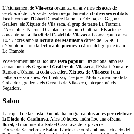
L'Ajuntament de
Vila-seca
organitza un any més els actes de
celebració de l'Onze de setembre juntament amb
diverses entitats
locals
com ara l'Esbart Dansaire Ramon d'Olzina, els Gegants i
Grallers, els Xiquets de Vila-seca, el grup de teatre La Tramoia,
l’Assemblea Nacional Catalana i Òmnium Cultural. Els actes es
concentraran
al Jardí del Castell de Vila-seca
i començaran a les
10.45 hores amb la
lectura del Manifest
a càrrec de l’ANC i
d’Òmnium i amb la
lectura de poemes
a càrrec del grup de teatre
La Tramoia.
Posteriorment tindrà lloc una
festa popular
i tradicional amb les
actuacions dels
Gegants i Grallers de Vila-seca
, l'Esbart Dansaire
Ramon d'Olzina, la colla castellera
Xiquets de Vila-seca
i una
ballada de sardanes. Per finalitzar, Ezequiel Molina, membre de la
Colla dels grallers dels Gegants de Vila-seca, interpretarà els
Segadors.
Salou
La capital de la Costa Daurada ha programat
dos actes per celebrar
la Diada de Catalunya
. A les 10 hores, tindrà lloc una
ofrena
floral
, al monument a Rafael Casanova de la plaça de
l'Onze de Setembre de
Salou
. L'acte es clourà amb una actuació del