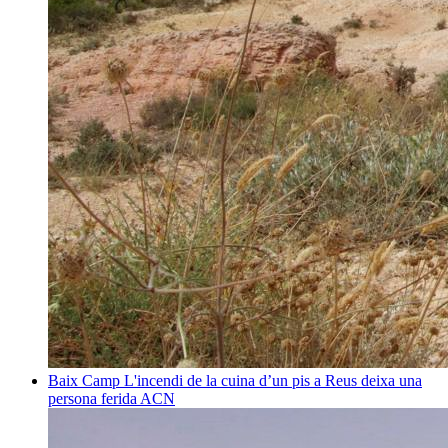
Baix Camp
L'incendi de la cuina d’un pis a Reus deixa una
persona ferida
ACN