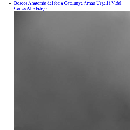
Boscos
Anatomia del foc a Catalunya
Arnau Urgell i Vidal |
Carlos Albaladejo