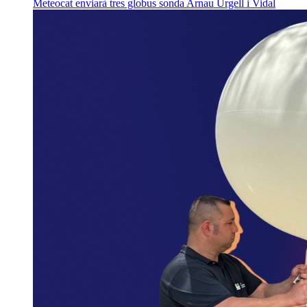
Meteocat enviarà tres globus sonda
Arnau Urgell i Vidal