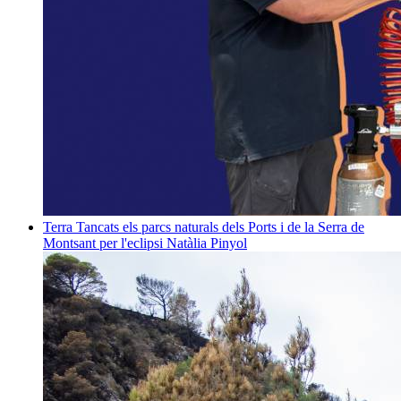
Terra
Tancats els parcs naturals dels Ports i de la Serra de
Montsant per l'eclipsi
Natàlia Pinyol