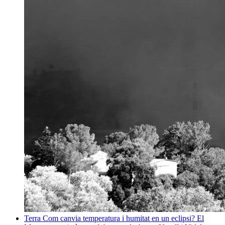
Terra
Com canvia temperatura i humitat en un eclipsi? El