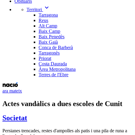
Obituaris
expand_more
Territori
Tarragona
Reus
Alt Camp
Baix Camp
Baix Penedès
Baix Gaià
Conca de Barberà
Tarragonès
Priorat
Costa Daurada
Àrea Metropolitana
Terres de l'Ebre
ara mateix
Actes vandàlics a dues escoles de Cunit
Societat
Persianes trencades, restes d'ampolles als patis i una pila de runa a