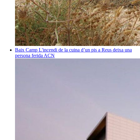
Baix Camp
L'incendi de la cuina d’un pis a Reus deixa una
persona ferida
ACN