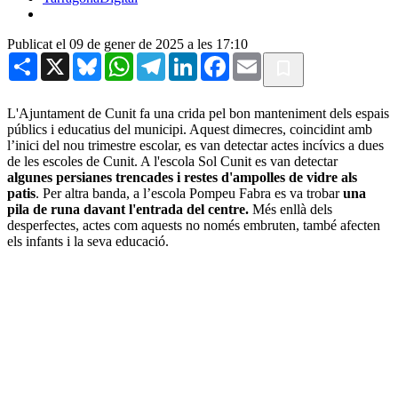
Publicat el 09 de gener de 2025 a les 17:10
Share
X
Bluesky
WhatsApp
Telegram
LinkedIn
Facebook
Email
L'Ajuntament de Cunit fa una crida pel bon manteniment dels espais
públics i educatius del municipi. Aquest dimecres, coincidint amb
l’inici del nou trimestre escolar, es van detectar actes incívics a dues
de les escoles de Cunit. A l'escola Sol Cunit es van detectar
algunes persianes trencades i restes d'ampolles de vidre als
patis
. Per altra banda, a l’escola Pompeu Fabra es va trobar
una
pila de runa davant l'entrada del centre.
Més enllà dels
desperfectes, actes com aquests no només embruten, també afecten
els infants i la seva educació.