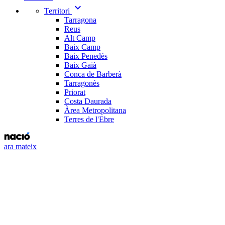
expand_more
Territori
Tarragona
Reus
Alt Camp
Baix Camp
Baix Penedès
Baix Gaià
Conca de Barberà
Tarragonès
Priorat
Costa Daurada
Àrea Metropolitana
Terres de l'Ebre
ara mateix