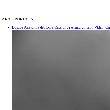
ARA A PORTADA
Boscos
Anatomia del foc a Catalunya
Arnau Urgell i Vidal | Ca