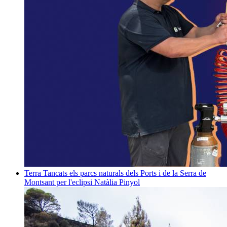
Terra
Tancats els parcs naturals dels Ports i de la Serra de
Montsant per l'eclipsi
Natàlia Pinyol