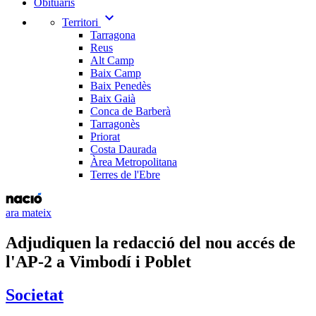
Obituaris
expand_more
Territori
Tarragona
Reus
Alt Camp
Baix Camp
Baix Penedès
Baix Gaià
Conca de Barberà
Tarragonès
Priorat
Costa Daurada
Àrea Metropolitana
Terres de l'Ebre
ara mateix
Adjudiquen la redacció del nou accés de
l'AP-2 a Vimbodí i Poblet
Societat