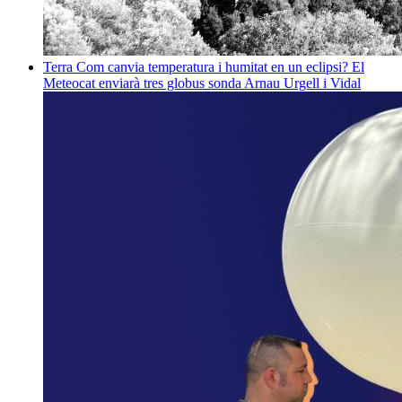
Terra
Com canvia temperatura i humitat en un eclipsi? El
Meteocat enviarà tres globus sonda
Arnau Urgell i Vidal