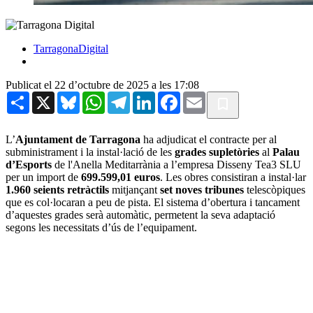
TarragonaDigital
Publicat el 22 d’octubre de 2025 a les 17:08
Share
X
Bluesky
WhatsApp
Telegram
LinkedIn
Facebook
Email
L’
Ajuntament de Tarragona
ha adjudicat el contracte per al
subministrament i la instal·lació de les
grades supletòries
al
Palau
d’Esports
de l'Anella Meditarrània a l’empresa Disseny Tea3 SLU
per un import de
699.599,01 euros
. Les obres consistiran a instal·lar
1.960 seients retràctils
mitjançant
set noves tribunes
telescòpiques
que es col·locaran a peu de pista. El sistema d’obertura i tancament
d’aquestes grades serà automàtic, permetent la seva adaptació
segons les necessitats d’ús de l’equipament.