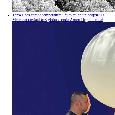
Terra
Com canvia temperatura i humitat en un eclipsi? El
Meteocat enviarà tres globus sonda
Arnau Urgell i Vidal