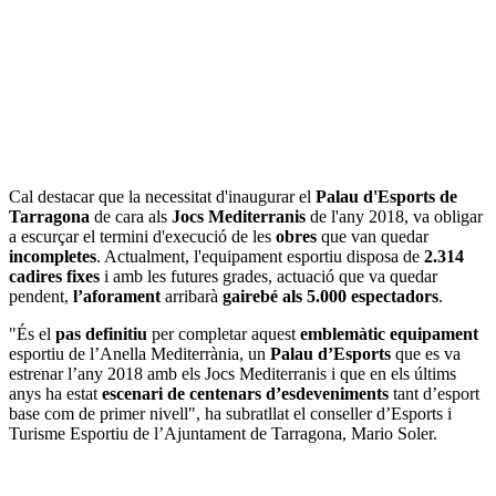
Cal destacar que la necessitat d'inaugurar el
Palau d'Esports de
Tarragona
de cara als
Jocs Mediterranis
de l'any 2018, va obligar
a escurçar el termini d'execució de les
obres
que van quedar
incompletes
. Actualment, l'equipament esportiu disposa de
2.314
cadires fixes
i amb les futures grades, actuació que va quedar
pendent,
l’aforament
arribarà
gairebé als 5.000 espectadors
.
"És el
pas definitiu
per completar aquest
emblemàtic equipament
esportiu de l’Anella Mediterrània, un
Palau d’Esports
que es va
estrenar l’any 2018 amb els Jocs Mediterranis i que en els últims
anys ha estat
escenari de centenars d’esdeveniments
tant d’esport
base com de primer nivell", ha subratllat el conseller d’Esports i
Turisme Esportiu de l’Ajuntament de Tarragona, Mario Soler.