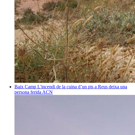
Baix Camp
L'incendi de la cuina d’un pis a Reus deixa una
persona ferida
ACN