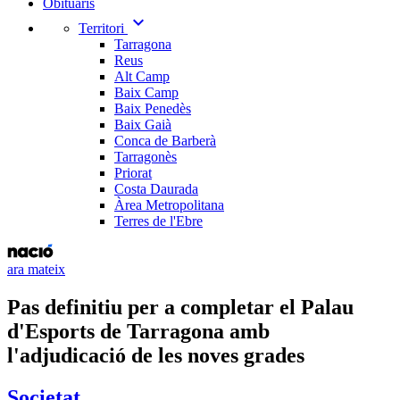
Obituaris
expand_more
Territori
Tarragona
Reus
Alt Camp
Baix Camp
Baix Penedès
Baix Gaià
Conca de Barberà
Tarragonès
Priorat
Costa Daurada
Àrea Metropolitana
Terres de l'Ebre
ara mateix
Pas definitiu per a completar el Palau
d'Esports de Tarragona amb
l'adjudicació de les noves grades
Societat