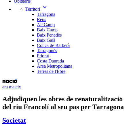
Obituaris
expand_more
Territori
Tarragona
Reus
Alt Camp
Baix Camp
Baix Penedès
Baix Gaià
Conca de Barberà
Tarragonès
Priorat
Costa Daurada
Àrea Metropolitana
Terres de l'Ebre
ara mateix
Adjudiquen les obres de renaturalització
del riu Francolí al seu pas per Tarragona
Societat