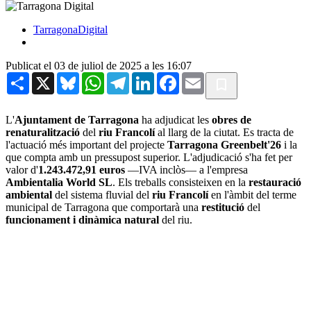
TarragonaDigital
Publicat el 03 de juliol de 2025 a les 16:07
Share
X
Bluesky
WhatsApp
Telegram
LinkedIn
Facebook
Email
L'
Ajuntament de Tarragona
ha adjudicat les
obres de
renaturalització
del
riu Francolí
al llarg de la ciutat. Es tracta de
l'actuació més important del projecte
Tarragona Greenbelt'26
i la
que compta amb un pressupost superior. L'adjudicació s'ha fet per
valor d'
1.243.472,91 euros
—IVA inclòs— a l'empresa
Ambientalia World SL
. Els treballs consisteixen en la
restauració
ambiental
del sistema fluvial del
riu Francolí
en l'àmbit del terme
municipal de Tarragona que comportarà una
restitució
del
funcionament i dinàmica natural
del riu.