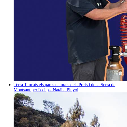
Terra
Tancats els parcs naturals dels Ports i de la Serra de
Montsant per l'eclipsi
Natàlia Pinyol