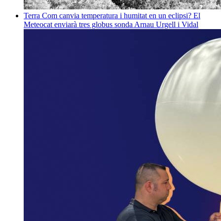
Terra
Com canvia temperatura i humitat en un eclipsi? El
Meteocat enviarà tres globus sonda
Arnau Urgell i Vidal