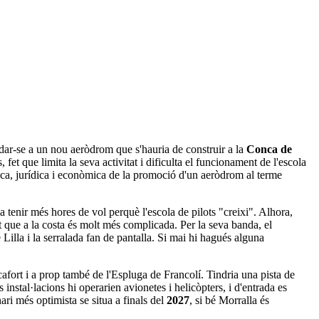
adar-se a un nou aeròdrom que s'hauria de construir a la
Conca de
 fet que limita la seva activitat i dificulta el funcionament de l'escola
nica, jurídica i econòmica de la promoció d'un aeròdrom al terme
 tenir més hores de vol perquè l'escola de pilots "creixi". Alhora,
 que a la costa és molt més complicada. Per la seva banda, el
 Lilla i la serralada fan de pantalla. Si mai hi hagués alguna
fort i a prop també de l'Espluga de Francolí. Tindria una pista de
instal·lacions hi operarien avionetes i helicòpters, i d'entrada es
ari més optimista se situa a finals del
2027
, si bé Morralla és