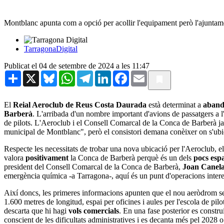
Montblanc apunta com a opció per acollir l'equipament però l'ajuntam
TarragonaDigital
Publicat el 04 de setembre de 2024 a les 11:47
Share
X
Bluesky
WhatsApp
Telegram
LinkedIn
Facebook
Email
El
Reial Aeroclub de Reus Costa Daurada
està determinat a
aband
Barberà
. L'arribada d'un nombre important d'avions de passatgers a l'
de pilots. L'Aeroclub i el Consell Comarcal de la Conca de Barberà ja 
municipal de Montblanc", però el consistori demana conèixer on s'ubic
Respecte les necessitats de trobar una nova ubicació per l'Aeroclub, e
valora
positivament
la Conca de Barberà perquè és un dels
pocs esp
president del Consell Comarcal de la Conca de Barberà,
Joan Canel
emergència química -a Tarragona-, aquí és un punt d'operacions intere
Així doncs, les primeres informacions apunten que el nou aeròdrom se 
1.600 metres de longitud, espai per oficines i aules per l'escola de pil
descarta que hi hagi
vols comercials
. En una fase posterior es constru
conscient de les dificultats administratives i es decanta més pel 2028 o 