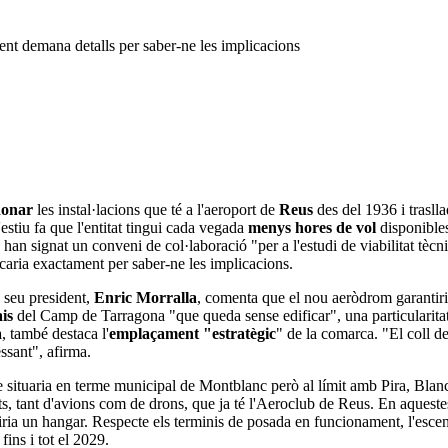
ent demana detalls per saber-ne les implicacions
onar
les instal·lacions que té a l'aeroport de
Reus
des del 1936 i trasll
estiu fa que l'entitat tingui cada vegada
menys hores de vol
disponibles,
han signat un conveni de col·laboració "per a l'estudi de viabilitat tèc
aria exactament per saber-ne les implicacions.
l seu president,
Enric Morralla
, comenta que el nou aeròdrom garantiria
ais
del Camp de Tarragona "que queda sense edificar", una particularitat
a
, també destaca l'
emplaçament "estratègic
" de la comarca. "El coll de
ssant", afirma.
situaria en terme municipal de Montblanc però al límit amb Pira, Blanca
ots, tant d'avions com de drons, que ja té l'Aeroclub de Reus. En aquestes 
iria un hangar. Respecte els terminis de posada en funcionament, l'escen
fins i tot el 2029.